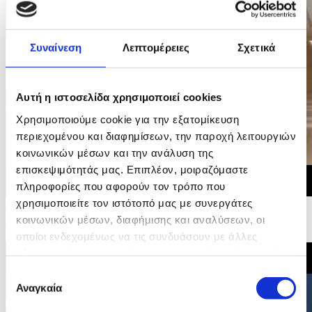
Συναίνεση
Λεπτομέρειες
Σχετικά
Αυτή η ιστοσελίδα χρησιμοποιεί cookies
Χρησιμοποιούμε cookie για την εξατομίκευση
περιεχομένου και διαφημίσεων, την παροχή λειτουργιών
κοινωνικών μέσων και την ανάλυση της
επισκεψιμότητάς μας. Επιπλέον, μοιραζόμαστε
πληροφορίες που αφορούν τον τρόπο που
χρησιμοποιείτε τον ιστότοπό μας με συνεργάτες
29/06/2026 20:35
Δήλωση του Υπουργού Εσωτερικών για την υιοθέτηση
κοινωνικών μέσων, διαφήμισης και αναλύσεων, οι
Συμπερασμάτων Συμβουλίου για τη Στέγαση
οποίοι ενδεχομένως να τις συνδυάσουν με άλλες
πληροφορίες που τους έχετε παραχωρήσει ή τις οποίες
έχουν συλλέξει σε σχέση με την από μέρους σας χρήση
Επιλογή
των υπηρεσιών τους.
Αναγκαία
συγκατάθεσης