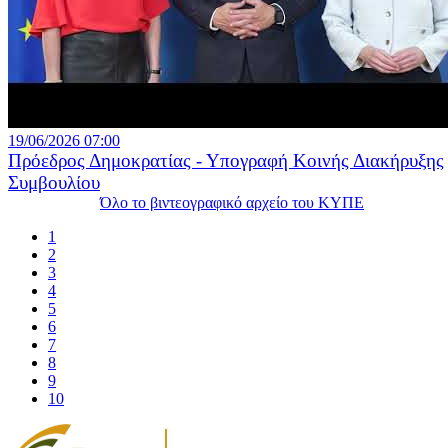
19/06/2026 07:00
Πρόεδρος Δημοκρατίας - Υπογραφή Κοινής Διακήρυξης
Συμβουλίου
Όλο το βιντεογραφικό αρχείο του ΚΥΠΕ
1
2
3
4
5
6
7
8
9
10