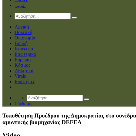
عربي
Αρχική
Πολιτική
Οικονομία
Βουλή
Κοινωνία
Εσωτερικά
Ευρώπη
Κόσμος
Αθλητικά
Virals
Επιστήμες
Σύνδεση
Τοποθέτηση Προέδρου της Δημοκρατίας στο συνέδρι
αμυντικής βιομηχανίας DEFEA
Video