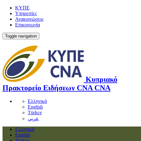
ΚΥΠΕ
Υπηρεσίες
Ανακοινώσεις
Επικοινωνία
Toggle navigation
Κυπριακό
Πρακτορείο Ειδήσεων
CNA
CNA
Ελληνικά
English
Türkçe
عربي
Ελληνικά
English
Türkçe