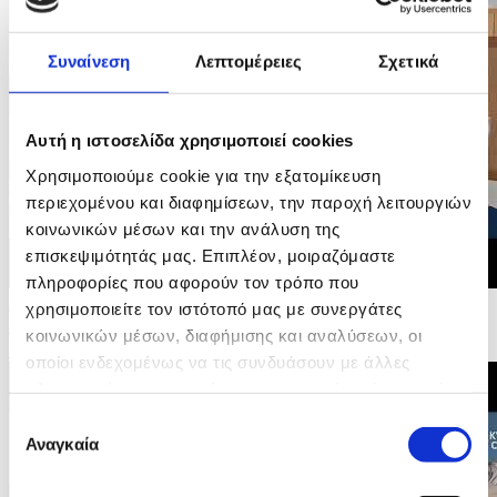
Συναίνεση
Λεπτομέρειες
Σχετικά
Αυτή η ιστοσελίδα χρησιμοποιεί cookies
Χρησιμοποιούμε cookie για την εξατομίκευση
περιεχομένου και διαφημίσεων, την παροχή λειτουργιών
κοινωνικών μέσων και την ανάλυση της
επισκεψιμότητάς μας. Επιπλέον, μοιραζόμαστε
πληροφορίες που αφορούν τον τρόπο που
24/05/2026 12:35
χρησιμοποιείτε τον ιστότοπό μας με συνεργάτες
Συμπρόεδρος Βόλτ Ανδρομάχη Σοφοκλέους -
κοινωνικών μέσων, διαφήμισης και αναλύσεων, οι
Βουλευτικές Εκλογές 2026
οποίοι ενδεχομένως να τις συνδυάσουν με άλλες
πληροφορίες που τους έχετε παραχωρήσει ή τις οποίες
έχουν συλλέξει σε σχέση με την από μέρους σας χρήση
Επιλογή
των υπηρεσιών τους.
Αναγκαία
συγκατάθεσης