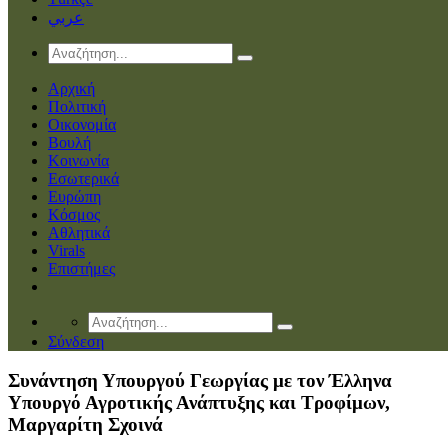
عربي
Αρχική
Πολιτική
Οικονομία
Βουλή
Κοινωνία
Εσωτερικά
Ευρώπη
Κόσμος
Αθλητικά
Virals
Επιστήμες
Σύνδεση
Συνάντηση Υπουργού Γεωργίας με τον Έλληνα
Υπουργό Αγροτικής Ανάπτυξης και Τροφίμων,
Μαργαρίτη Σχοινά