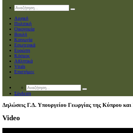
Αρχική
Πολιτική
Οικονομία
Βουλή
Κοινωνία
Εσωτερικά
Ευρώπη
Κόσμος
Αθλητικά
Virals
Επιστήμες
Σύνδεση
Δηλώσεις Γ.Δ. Υπουργείου Γεωργίας της Κύπρου και
Video