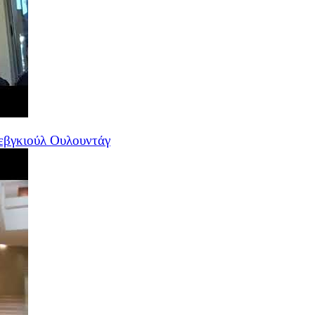
Σεβγκιούλ Ουλουντάγ