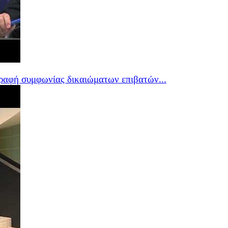
ραφή συμφωνίας δικαιώματων επιβατών...