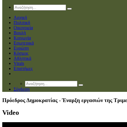
Αρχική
Πολιτική
Οικονομία
Βουλή
Κοινωνία
Εσωτερικά
Ευρώπη
Κόσμος
Αθλητικά
Virals
Επιστήμες
Σύνδεση
Πρόεδρος Δημοκρατίας - Έναρξη εργασιών της Τριμ
Video