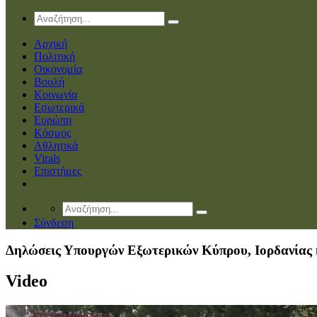
Αρχική
Πολιτική
Οικονομία
Βουλή
Κοινωνία
Εσωτερικά
Ευρώπη
Κόσμος
Αθλητικά
Virals
Επιστήμες
Σύνδεση
Δηλώσεις Υπουργών Εξωτερικών Κύπρου, Ιορδανίας 
Video