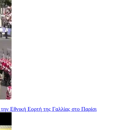
την Εθνική Εορτή της Γαλλίας στο Παρίσι