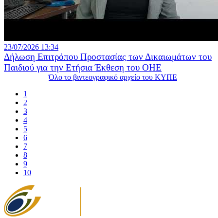
23/07/2026 13:34
Δήλωση Επιτρόπου Προστασίας των Δικαιωμάτων του
Παιδιού για την Ετήσια Έκθεση του ΟΗΕ
Όλο το βιντεογραφικό αρχείο του ΚΥΠΕ
1
2
3
4
5
6
7
8
9
10