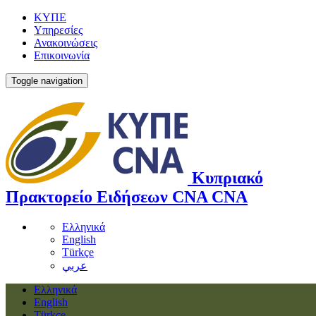
ΚΥΠΕ
Υπηρεσίες
Ανακοινώσεις
Επικοινωνία
Toggle navigation
Κυπριακό
Πρακτορείο Ειδήσεων
CNA
CNA
Ελληνικά
English
Türkçe
عربي
Ελληνικά
English
Türkçe