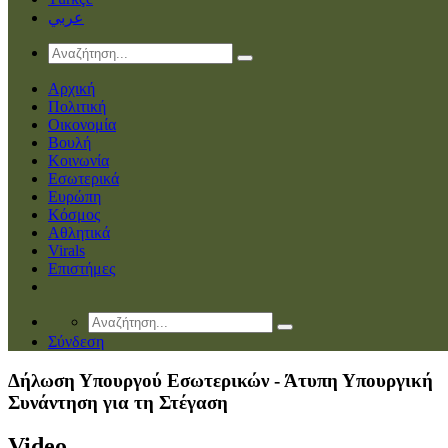
عربي
Αρχική
Πολιτική
Οικονομία
Βουλή
Κοινωνία
Εσωτερικά
Ευρώπη
Κόσμος
Αθλητικά
Virals
Επιστήμες
Σύνδεση
Δήλωση Υπουργού Εσωτερικών - Άτυπη Υπουργική
Συνάντηση για τη Στέγαση
Video