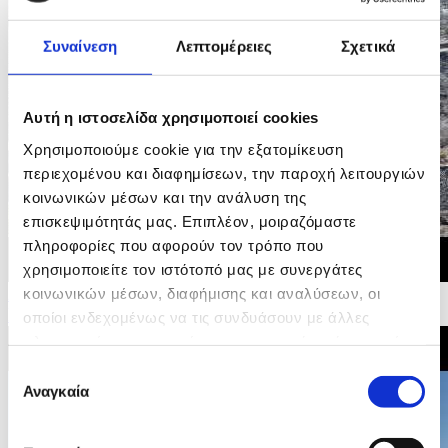
Συναίνεση
Λεπτομέρειες
Σχετικά
Αυτή η ιστοσελίδα χρησιμοποιεί cookies
Χρησιμοποιούμε cookie για την εξατομίκευση
περιεχομένου και διαφημίσεων, την παροχή λειτουργιών
κοινωνικών μέσων και την ανάλυση της
επισκεψιμότητάς μας. Επιπλέον, μοιραζόμαστε
πληροφορίες που αφορούν τον τρόπο που
χρησιμοποιείτε τον ιστότοπό μας με συνεργάτες
κοινωνικών μέσων, διαφήμισης και αναλύσεων, οι
28/07/2026 10:47
Η επόμενη μέρα στην Αγία Άννα μετά την πυρκαγία
οποίοι ενδεχομένως να τις συνδυάσουν με άλλες
πληροφορίες που τους έχετε παραχωρήσει ή τις οποίες
έχουν συλλέξει σε σχέση με την από μέρους σας χρήση
Επιλογή
των υπηρεσιών τους.
Αναγκαία
συγκατάθεσης