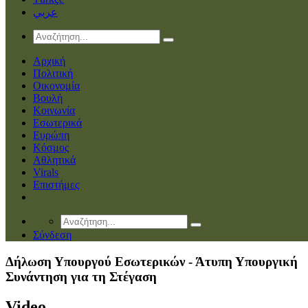
عربي
Αρχική
Πολιτική
Οικονομία
Βουλή
Κοινωνία
Εσωτερικά
Ευρώπη
Κόσμος
Αθλητικά
Virals
Επιστήμες
Σύνδεση
Δήλωση Υπουργού Εσωτερικών - Άτυπη Υπουργική
Συνάντηση για τη Στέγαση
Video