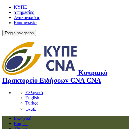
ΚΥΠΕ
Υπηρεσίες
Ανακοινώσεις
Επικοινωνία
Toggle navigation
Κυπριακό
Πρακτορείο Ειδήσεων
CNA
CNA
Ελληνικά
English
Türkçe
عربي
Ελληνικά
English
Türkçe