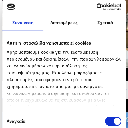
Συναίνεση
Λεπτομέρειες
Σχετικά
Αυτή η ιστοσελίδα χρησιμοποιεί cookies
Χρησιμοποιούμε cookie για την εξατομίκευση
περιεχομένου και διαφημίσεων, την παροχή λειτουργιών
κοινωνικών μέσων και την ανάλυση της
επισκεψιμότητάς μας. Επιπλέον, μοιραζόμαστε
πληροφορίες που αφορούν τον τρόπο που
09/07/2026 16:19
χρησιμοποιείτε τον ιστότοπό μας με συνεργάτες
Δήλωση Υπουργού Εσωτερικών για τα αποτελέσματα τη
κοινωνικών μέσων, διαφήμισης και αναλύσεων, οι
Κυπριακής Προεδρίας του Συμβουλίου της...
οποίοι ενδεχομένως να τις συνδυάσουν με άλλες
πληροφορίες που τους έχετε παραχωρήσει ή τις οποίες
έχουν συλλέξει σε σχέση με την από μέρους σας χρήση
Επιλογή
των υπηρεσιών τους.
Αναγκαία
συγκατάθεσης