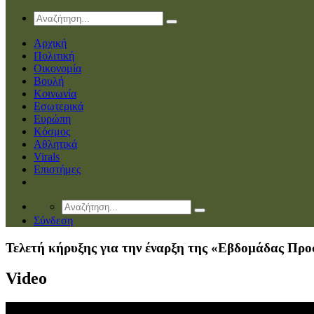
Αρχική
Πολιτική
Οικονομία
Βουλή
Κοινωνία
Εσωτερικά
Ευρώπη
Κόσμος
Αθλητικά
Virals
Επιστήμες
Σύνδεση
Τελετή κήρυξης για την έναρξη της «Εβδομάδας Προ
Video