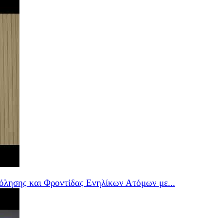
όλησης και Φροντίδας Ενηλίκων Ατόμων με...