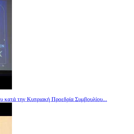
υ κατά την Κυπριακή Προεδρία Συμβουλίου...