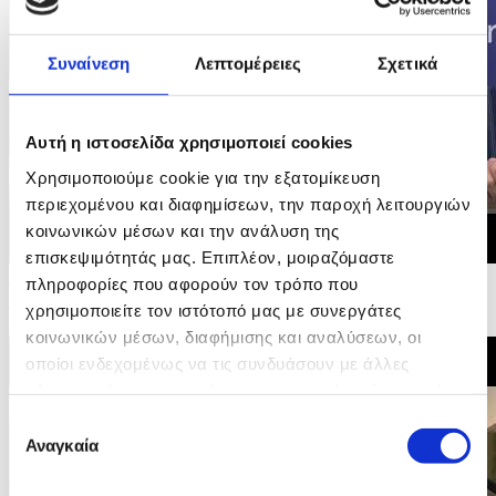
Συναίνεση
Λεπτομέρειες
Σχετικά
Αυτή η ιστοσελίδα χρησιμοποιεί cookies
Χρησιμοποιούμε cookie για την εξατομίκευση
περιεχομένου και διαφημίσεων, την παροχή λειτουργιών
κοινωνικών μέσων και την ανάλυση της
επισκεψιμότητάς μας. Επιπλέον, μοιραζόμαστε
16/06/2026 09:01
πληροφορίες που αφορούν τον τρόπο που
Ψηφοφορία στην Επιτροπή Ευρωκοινοβουλίου και
χρησιμοποιείτε τον ιστότοπό μας με συνεργάτες
υπογραφή συμφωνίας δικαιώματων επιβατών...
κοινωνικών μέσων, διαφήμισης και αναλύσεων, οι
οποίοι ενδεχομένως να τις συνδυάσουν με άλλες
πληροφορίες που τους έχετε παραχωρήσει ή τις οποίες
έχουν συλλέξει σε σχέση με την από μέρους σας χρήση
Επιλογή
των υπηρεσιών τους.
Αναγκαία
συγκατάθεσης