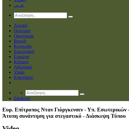
عربي
Αρχική
Πολιτική
Οικονομία
Βουλή
Κοινωνία
Εσωτερικά
Ευρώπη
Κόσμος
Αθλητικά
Virals
Επιστήμες
Σύνδεση
Ευρ. Επίτροπος Νταν Γιόργκενσεν - Υπ. Εσωτερικών 
Άτυπη συνάντηση για στεγαστικό - Διάσκεψη Τύπου
Video