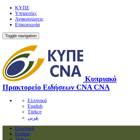
ΚΥΠΕ
Υπηρεσίες
Ανακοινώσεις
Επικοινωνία
Toggle navigation
Κυπριακό
Πρακτορείο Ειδήσεων
CNA
CNA
Ελληνικά
English
Türkçe
عربي
Ελληνικά
English
Türkçe