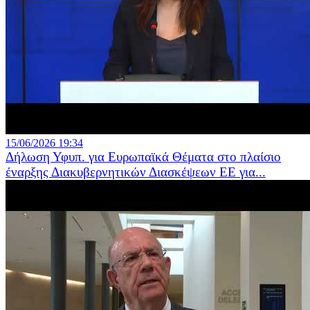
15/06/2026 19:34
Δήλωση Υφυπ. για Ευρωπαϊκά Θέματα στο πλαίσιο
έναρξης Διακυβερνητικών Διασκέψεων ΕΕ για...