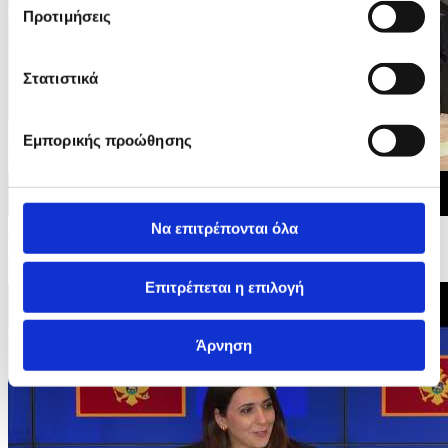
Προτιμήσεις
Στατιστικά
Εμπορικής προώθησης
Να επιτρέπονται όλα
15/06/2026 20:27
Διακυβερνητικές Διασκέψεις της ΕΕ με Μαυροβούνιο,
Ουκρανία και Μολδαβία - Οικογενειακή...
Επιτρέπεται η επιλογή
Άρνηση