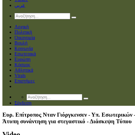
عربي
Αρχική
Πολιτική
Οικονομία
Βουλή
Κοινωνία
Εσωτερικά
Ευρώπη
Κόσμος
Αθλητικά
Virals
Επιστήμες
Σύνδεση
Ευρ. Επίτροπος Νταν Γιόργκενσεν - Υπ. Εσωτερικών 
Άτυπη συνάντηση για στεγαστικό - Διάσκεψη Τύπου
Video