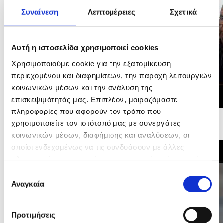
Συναίνεση
Λεπτομέρειες
Σχετικά
Αυτή η ιστοσελίδα χρησιμοποιεί cookies
Χρησιμοποιούμε cookie για την εξατομίκευση
περιεχομένου και διαφημίσεων, την παροχή λειτουργιών
κοινωνικών μέσων και την ανάλυση της
επισκεψιμότητάς μας. Επιπλέον, μοιραζόμαστε
πληροφορίες που αφορούν τον τρόπο που
10/06/2026 17:44
χρησιμοποιείτε τον ιστότοπό μας με συνεργάτες
Δηλώσεις Υπουργού Εσωτερικών απο Συντονιστικό
Κέντρο στις Πλάτρες, στο πλαίσιο άσκησης...
κοινωνικών μέσων, διαφήμισης και αναλύσεων, οι
οποίοι ενδεχομένως να τις συνδυάσουν με άλλες
πληροφορίες που τους έχετε παραχωρήσει ή τις οποίες
έχουν συλλέξει σε σχέση με την από μέρους σας χρήση
Επιλογή
των υπηρεσιών τους.
Αναγκαία
συγκατάθεσης
Προτιμήσεις