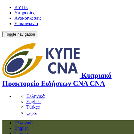
ΚΥΠΕ
Υπηρεσίες
Ανακοινώσεις
Επικοινωνία
Toggle navigation
Κυπριακό
Πρακτορείο Ειδήσεων
CNA
CNA
Ελληνικά
English
Türkçe
عربي
Ελληνικά
English
Türkçe