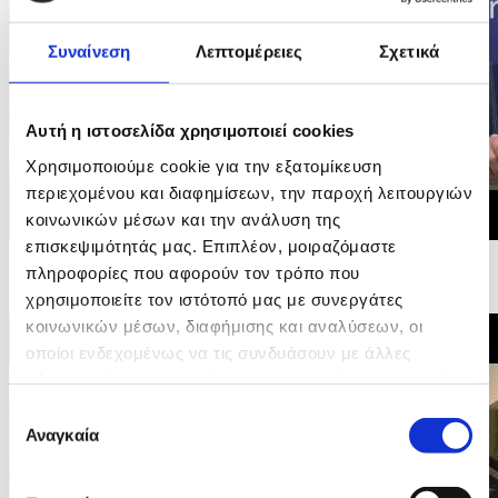
Συναίνεση
Λεπτομέρειες
Σχετικά
Αυτή η ιστοσελίδα χρησιμοποιεί cookies
Χρησιμοποιούμε cookie για την εξατομίκευση
περιεχομένου και διαφημίσεων, την παροχή λειτουργιών
κοινωνικών μέσων και την ανάλυση της
επισκεψιμότητάς μας. Επιπλέον, μοιραζόμαστε
16/06/2026 09:01
πληροφορίες που αφορούν τον τρόπο που
Ψηφοφορία στην Επιτροπή Ευρωκοινοβουλίου και
χρησιμοποιείτε τον ιστότοπό μας με συνεργάτες
υπογραφή συμφωνίας δικαιώματων επιβατών...
κοινωνικών μέσων, διαφήμισης και αναλύσεων, οι
οποίοι ενδεχομένως να τις συνδυάσουν με άλλες
πληροφορίες που τους έχετε παραχωρήσει ή τις οποίες
έχουν συλλέξει σε σχέση με την από μέρους σας χρήση
Επιλογή
των υπηρεσιών τους.
Αναγκαία
συγκατάθεσης