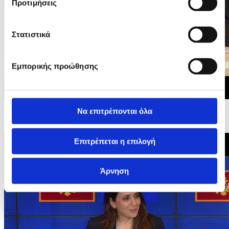
Προτιμήσεις
Στατιστικά
Εμπορικής προώθησης
15/06/2026 20:27
Να επιτρέπονται όλα
Διακυβερνητικές Διασκέψεις της ΕΕ με Μαυροβούνιο,
Ουκρανία και Μολδαβία - Οικογενειακή...
Επιτρέπεται η επιλογή
Άρνηση