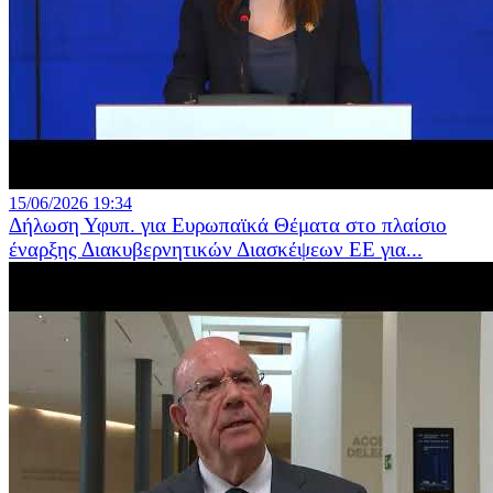
15/06/2026 19:34
Δήλωση Υφυπ. για Ευρωπαϊκά Θέματα στο πλαίσιο
έναρξης Διακυβερνητικών Διασκέψεων ΕΕ για...