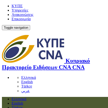
ΚΥΠΕ
Υπηρεσίες
Ανακοινώσεις
Επικοινωνία
Toggle navigation
Κυπριακό
Πρακτορείο Ειδήσεων
CNA
CNA
Ελληνικά
English
Türkçe
عربي
Ελληνικά
English
Türkçe