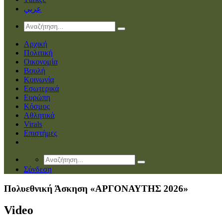
عربي
Αρχική
Πολιτική
Οικονομία
Βουλή
Κοινωνία
Εσωτερικά
Ευρώπη
Κόσμος
Αθλητικά
Virals
Επιστήμες
Σύνδεση
Πολυεθνική Άσκηση «ΑΡΓΟΝΑΥΤΗΣ 2026»
Video