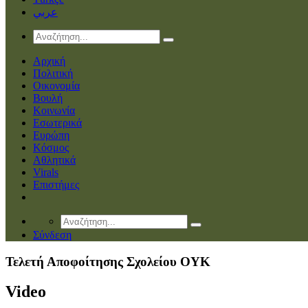
عربي
Αρχική
Πολιτική
Οικονομία
Βουλή
Κοινωνία
Εσωτερικά
Ευρώπη
Κόσμος
Αθλητικά
Virals
Επιστήμες
Σύνδεση
Τελετή Αποφοίτησης Σχολείου ΟΥΚ
Video