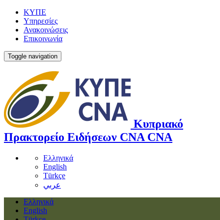
ΚΥΠΕ
Υπηρεσίες
Ανακοινώσεις
Επικοινωνία
Toggle navigation
Κυπριακό
Πρακτορείο Ειδήσεων
CNA
CNA
Ελληνικά
English
Türkçe
عربي
Ελληνικά
English
Türkçe