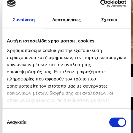
Συναίνεση
Λεπτομέρειες
Σχετικά
Αυτή η ιστοσελίδα χρησιμοποιεί cookies
Χρησιμοποιούμε cookie για την εξατομίκευση
περιεχομένου και διαφημίσεων, την παροχή λειτουργιών
κοινωνικών μέσων και την ανάλυση της
επισκεψιμότητάς μας. Επιπλέον, μοιραζόμαστε
πληροφορίες που αφορούν τον τρόπο που
29/06/2026 20:35
χρησιμοποιείτε τον ιστότοπό μας με συνεργάτες
Δήλωση του Υπουργού Εσωτερικών για την υιοθέτηση
κοινωνικών μέσων, διαφήμισης και αναλύσεων, οι
Συμπερασμάτων Συμβουλίου για τη Στέγαση
οποίοι ενδεχομένως να τις συνδυάσουν με άλλες
πληροφορίες που τους έχετε παραχωρήσει ή τις οποίες
έχουν συλλέξει σε σχέση με την από μέρους σας χρήση
Επιλογή
των υπηρεσιών τους.
Αναγκαία
συγκατάθεσης