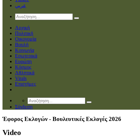
عربي
Αρχική
Πολιτική
Οικονομία
Βουλή
Κοινωνία
Εσωτερικά
Ευρώπη
Κόσμος
Αθλητικά
Virals
Επιστήμες
Σύνδεση
Έφορος Εκλογών - Βουλευτικές Εκλογές 2026
Video