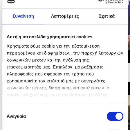
Συναίνεση
Λεπτομέρειες
Σχετικά
Αυτή η ιστοσελίδα χρησιμοποιεί cookies
Χρησιμοποιούμε cookie για την εξατομίκευση
περιεχομένου και διαφημίσεων, την παροχή λειτουργιών
κοινωνικών μέσων και την ανάλυση της
16/06/2026 09:01
επισκεψιμότητάς μας. Επιπλέον, μοιραζόμαστε
Ψηφοφορία στην Επιτροπή Ευρωκοινοβουλίου και
πληροφορίες που αφορούν τον τρόπο που
υπογραφή συμφωνίας δικαιώματων επιβατών...
χρησιμοποιείτε τον ιστότοπό μας με συνεργάτες
κοινωνικών μέσων, διαφήμισης και αναλύσεων, οι
οποίοι ενδεχομένως να τις συνδυάσουν με άλλες
πληροφορίες που τους έχετε παραχωρήσει ή τις οποίες
έχουν συλλέξει σε σχέση με την από μέρους σας χρήση
Επιλογή
των υπηρεσιών τους.
Αναγκαία
συγκατάθεσης