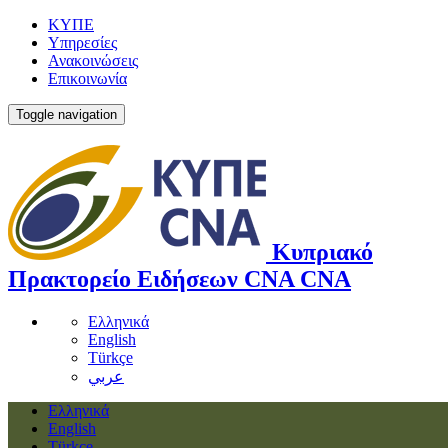
ΚΥΠΕ
Υπηρεσίες
Ανακοινώσεις
Επικοινωνία
Toggle navigation
Κυπριακό
Πρακτορείο Ειδήσεων
CNA
CNA
Ελληνικά
English
Türkçe
عربي
Ελληνικά
English
Türkçe