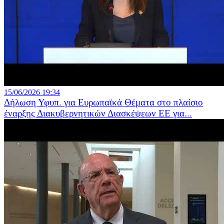
15/06/2026 19:34
Δήλωση Υφυπ. για Ευρωπαϊκά Θέματα στο πλαίσιο
έναρξης Διακυβερνητικών Διασκέψεων ΕΕ για...