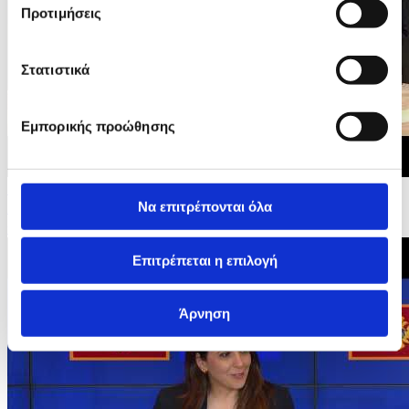
Προτιμήσεις
Στατιστικά
Εμπορικής προώθησης
15/06/2026 20:27
Διακυβερνητικές Διασκέψεις της ΕΕ με Μαυροβούνιο,
Να επιτρέπονται όλα
Ουκρανία και Μολδαβία - Οικογενειακή...
Επιτρέπεται η επιλογή
Άρνηση