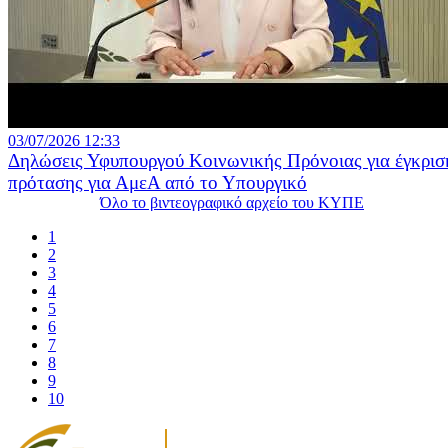
03/07/2026 12:33
Δηλώσεις Υφυπουργού Κοινωνικής Πρόνοιας για έγκρισ
πρότασης για ΑμεΑ από το Υπουργικό
Όλο το βιντεογραφικό αρχείο του ΚΥΠΕ
1
2
3
4
5
6
7
8
9
10