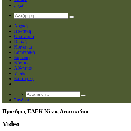
عربي
Αρχική
Πολιτική
Οικονομία
Βουλή
Κοινωνία
Εσωτερικά
Ευρώπη
Κόσμος
Αθλητικά
Virals
Επιστήμες
Σύνδεση
Πρόεδρος ΕΔΕΚ Νίκος Αναστασίου
Video