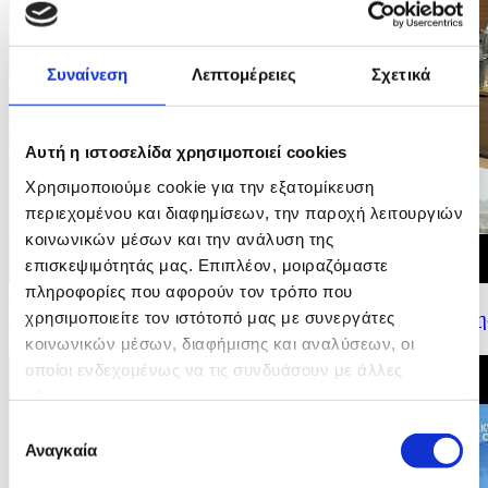
Συναίνεση
Λεπτομέρειες
Σχετικά
Αυτή η ιστοσελίδα χρησιμοποιεί cookies
Χρησιμοποιούμε cookie για την εξατομίκευση
περιεχομένου και διαφημίσεων, την παροχή λειτουργιών
κοινωνικών μέσων και την ανάλυση της
επισκεψιμότητάς μας. Επιπλέον, μοιραζόμαστε
πληροφορίες που αφορούν τον τρόπο που
09/07/2026 16:19
χρησιμοποιείτε τον ιστότοπό μας με συνεργάτες
Δήλωση Υπουργού Εσωτερικών για τα αποτελέσματα τη
Κυπριακής Προεδρίας του Συμβουλίου της...
κοινωνικών μέσων, διαφήμισης και αναλύσεων, οι
οποίοι ενδεχομένως να τις συνδυάσουν με άλλες
πληροφορίες που τους έχετε παραχωρήσει ή τις οποίες
έχουν συλλέξει σε σχέση με την από μέρους σας χρήση
Επιλογή
των υπηρεσιών τους.
Αναγκαία
συγκατάθεσης