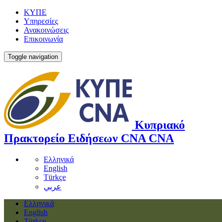
ΚΥΠΕ
Υπηρεσίες
Ανακοινώσεις
Επικοινωνία
Toggle navigation
Κυπριακό
Πρακτορείο Ειδήσεων
CNA
CNA
Ελληνικά
English
Türkçe
عربي
Ελληνικά
English
Türkçe