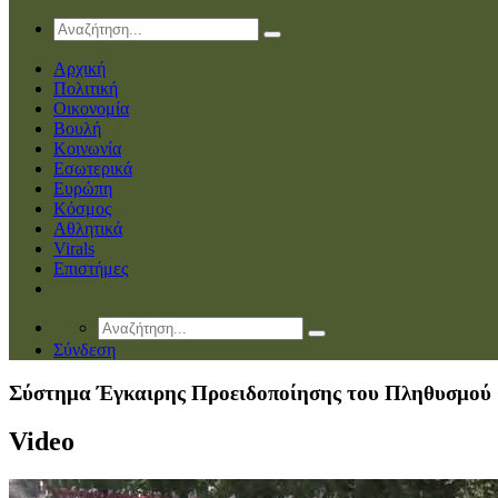
Αρχική
Πολιτική
Οικονομία
Βουλή
Κοινωνία
Εσωτερικά
Ευρώπη
Κόσμος
Αθλητικά
Virals
Επιστήμες
Σύνδεση
Σύστημα Έγκαιρης Προειδοποίησης του Πληθυσμού C
Video