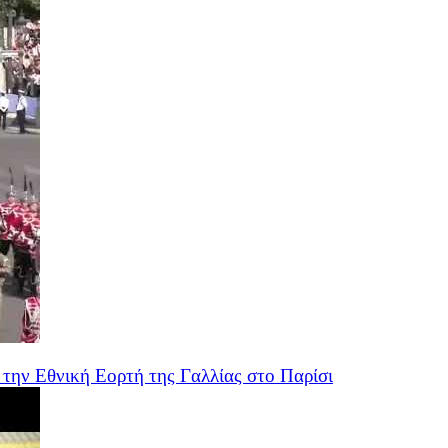
την Εθνική Εορτή της Γαλλίας στο Παρίσι