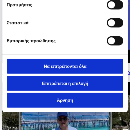
Προτιμήσεις
Στατιστικά
Εμπορικής προώθησης
Να επιτρέπονται όλα
23/05/2026 15:36
Δηλώσεις Επιτρόπου για Οικονομια και Παραγωγικοτητ
Ντομπρόβσκις στη Συνέντευξη Τύπου...
Επιτρέπεται η επιλογή
Άρνηση