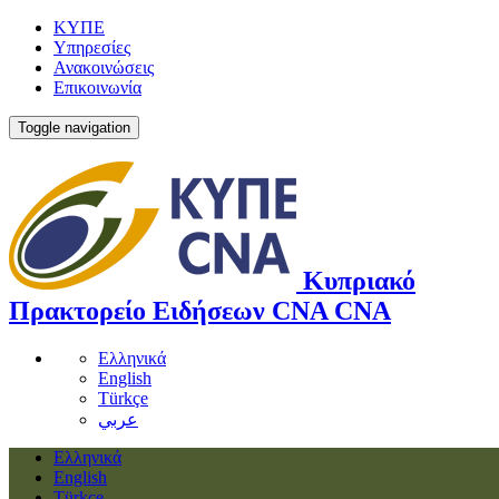
ΚΥΠΕ
Υπηρεσίες
Ανακοινώσεις
Επικοινωνία
Toggle navigation
Κυπριακό
Πρακτορείο Ειδήσεων
CNA
CNA
Ελληνικά
English
Türkçe
عربي
Ελληνικά
English
Türkçe