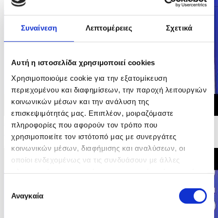
Συναίνεση
Λεπτομέρειες
Σχετικά
Αυτή η ιστοσελίδα χρησιμοποιεί cookies
Χρησιμοποιούμε cookie για την εξατομίκευση
περιεχομένου και διαφημίσεων, την παροχή λειτουργιών
κοινωνικών μέσων και την ανάλυση της
επισκεψιμότητάς μας. Επιπλέον, μοιραζόμαστε
23/05/2026 15:36
πληροφορίες που αφορούν τον τρόπο που
Αρχικές Δηλώσεις Υπουργού Οικονομικών στη
χρησιμοποιείτε τον ιστότοπό μας με συνεργάτες
Συνέντευξη Τύπου Άτυπου ECOFIN
κοινωνικών μέσων, διαφήμισης και αναλύσεων, οι
οποίοι ενδεχομένως να τις συνδυάσουν με άλλες
πληροφορίες που τους έχετε παραχωρήσει ή τις οποίες
έχουν συλλέξει σε σχέση με την από μέρους σας χρήση
Επιλογή
των υπηρεσιών τους.
Αναγκαία
συγκατάθεσης