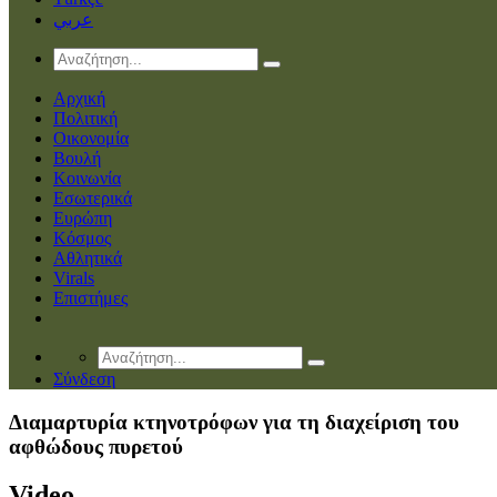
عربي
Αρχική
Πολιτική
Οικονομία
Βουλή
Κοινωνία
Εσωτερικά
Ευρώπη
Κόσμος
Αθλητικά
Virals
Επιστήμες
Σύνδεση
Διαμαρτυρία κτηνοτρόφων για τη διαχείριση του
αφθώδους πυρετού
Video