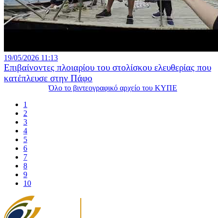
19/05/2026 11:13
Επιβαίνοντες πλοιαρίου του στολίσκου ελευθερίας που
κατέπλευσε στην Πάφο
Όλο το βιντεογραφικό αρχείο του ΚΥΠΕ
1
2
3
4
5
6
7
8
9
10