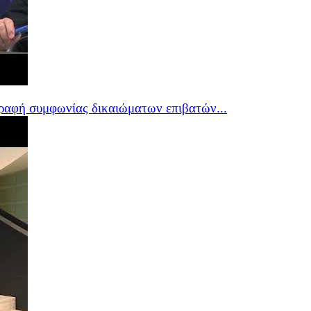
ραφή συμφωνίας δικαιώματων επιβατών...