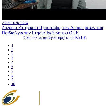
23/07/2026 13:34
Δήλωση Επιτρόπου Προστασίας των Δικαιωμάτων του
Παιδιού για την Ετήσια Έκθεση του ΟΗΕ
Όλο το βιντεογραφικό αρχείο του ΚΥΠΕ
1
2
3
4
5
6
7
8
9
10