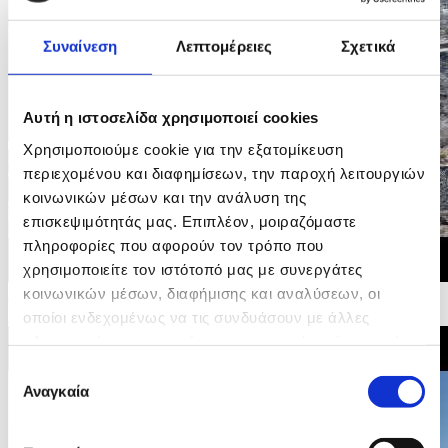
Συναίνεση
Λεπτομέρειες
Σχετικά
Αυτή η ιστοσελίδα χρησιμοποιεί cookies
Χρησιμοποιούμε cookie για την εξατομίκευση
περιεχομένου και διαφημίσεων, την παροχή λειτουργιών
κοινωνικών μέσων και την ανάλυση της
επισκεψιμότητάς μας. Επιπλέον, μοιραζόμαστε
πληροφορίες που αφορούν τον τρόπο που
χρησιμοποιείτε τον ιστότοπό μας με συνεργάτες
κοινωνικών μέσων, διαφήμισης και αναλύσεων, οι
28/07/2026 10:47
Η επόμενη μέρα στην Αγία Άννα μετά την πυρκαγία
οποίοι ενδεχομένως να τις συνδυάσουν με άλλες
πληροφορίες που τους έχετε παραχωρήσει ή τις οποίες
έχουν συλλέξει σε σχέση με την από μέρους σας χρήση
Επιλογή
των υπηρεσιών τους.
Αναγκαία
συγκατάθεσης