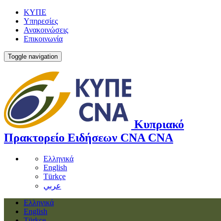
ΚΥΠΕ
Υπηρεσίες
Ανακοινώσεις
Επικοινωνία
Toggle navigation
Κυπριακό
Πρακτορείο Ειδήσεων
CNA
CNA
Ελληνικά
English
Türkçe
عربي
Ελληνικά
English
Türkçe