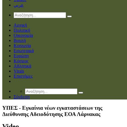
عربي
Αρχική
Πολιτική
Οικονομία
Βουλή
Κοινωνία
Εσωτερικά
Ευρώπη
Κόσμος
Αθλητικά
Virals
Επιστήμες
Σύνδεση
ΥΠΕΣ - Εγκαίνια νέων εγκαταστάσεων της
Διεύθυνσης Αδειοδότησης ΕΟΑ Λάρνακας
Video