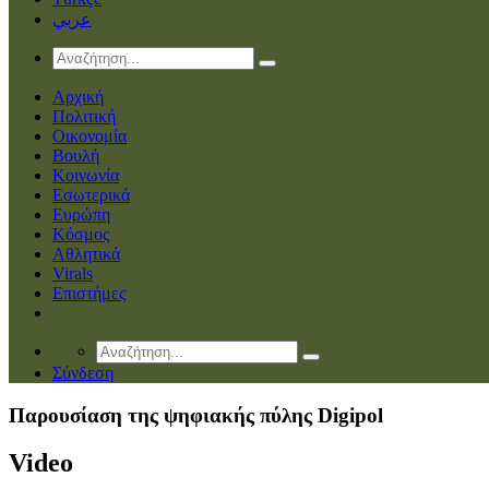
عربي
Αρχική
Πολιτική
Οικονομία
Βουλή
Κοινωνία
Εσωτερικά
Ευρώπη
Κόσμος
Αθλητικά
Virals
Επιστήμες
Σύνδεση
Παρουσίαση της ψηφιακής πύλης Digipol
Video