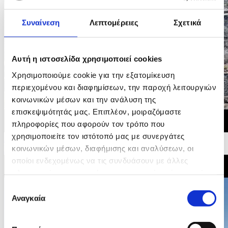
Συναίνεση
Λεπτομέρειες
Σχετικά
Αυτή η ιστοσελίδα χρησιμοποιεί cookies
Χρησιμοποιούμε cookie για την εξατομίκευση
περιεχομένου και διαφημίσεων, την παροχή λειτουργιών
κοινωνικών μέσων και την ανάλυση της
επισκεψιμότητάς μας. Επιπλέον, μοιραζόμαστε
πληροφορίες που αφορούν τον τρόπο που
χρησιμοποιείτε τον ιστότοπό μας με συνεργάτες
28/07/2026 10:47
κοινωνικών μέσων, διαφήμισης και αναλύσεων, οι
Η επόμενη μέρα στην Αγία Άννα μετά την πυρκαγία
οποίοι ενδεχομένως να τις συνδυάσουν με άλλες
πληροφορίες που τους έχετε παραχωρήσει ή τις οποίες
έχουν συλλέξει σε σχέση με την από μέρους σας χρήση
Επιλογή
των υπηρεσιών τους.
Αναγκαία
συγκατάθεσης