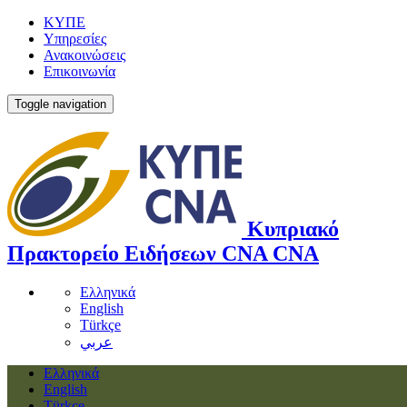
ΚΥΠΕ
Υπηρεσίες
Ανακοινώσεις
Επικοινωνία
Toggle navigation
Κυπριακό
Πρακτορείο Ειδήσεων
CNA
CNA
Ελληνικά
English
Türkçe
عربي
Ελληνικά
English
Türkçe