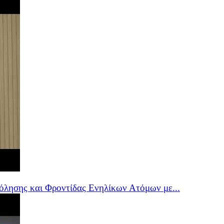
όλησης και Φροντίδας Ενηλίκων Ατόμων με...