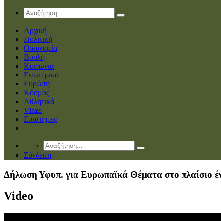
Αρχική
Πολιτική
Οικονομία
Βουλή
Κοινωνία
Εσωτερικά
Ευρώπη
Κόσμος
Αθλητικά
Virals
Επιστήμες
Σύνδεση
Δήλωση Υφυπ. για Ευρωπαϊκά Θέματα στο πλαίσιο έ
Video