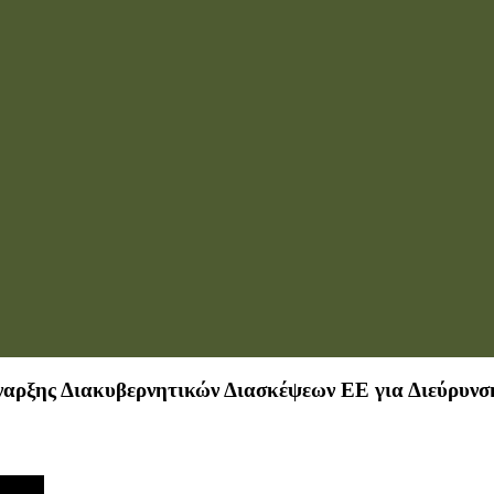
ναρξης Διακυβερνητικών Διασκέψεων ΕΕ για Διεύρυνσ