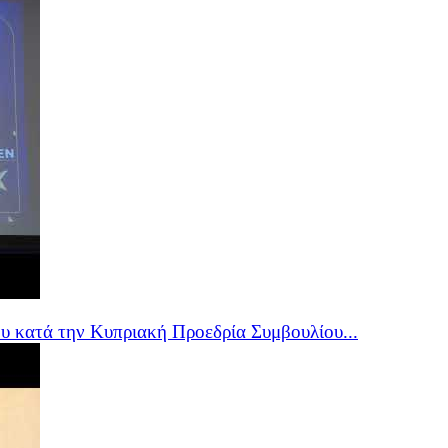
υ κατά την Κυπριακή Προεδρία Συμβουλίου...