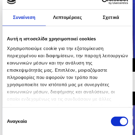
Συναίνεση
Λεπτομέρειες
Σχετικά
Αυτή η ιστοσελίδα χρησιμοποιεί cookies
Χρησιμοποιούμε cookie για την εξατομίκευση
περιεχομένου και διαφημίσεων, την παροχή λειτουργιών
κοινωνικών μέσων και την ανάλυση της
επισκεψιμότητάς μας. Επιπλέον, μοιραζόμαστε
23/05/2026 15:36
πληροφορίες που αφορούν τον τρόπο που
Αρχικές Δηλώσεις Υπουργού Οικονομικών στη
χρησιμοποιείτε τον ιστότοπό μας με συνεργάτες
Συνέντευξη Τύπου Άτυπου ECOFIN
κοινωνικών μέσων, διαφήμισης και αναλύσεων, οι
οποίοι ενδεχομένως να τις συνδυάσουν με άλλες
πληροφορίες που τους έχετε παραχωρήσει ή τις οποίες
έχουν συλλέξει σε σχέση με την από μέρους σας χρήση
Επιλογή
των υπηρεσιών τους.
Αναγκαία
συγκατάθεσης