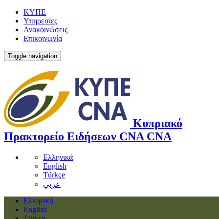
ΚΥΠΕ
Υπηρεσίες
Ανακοινώσεις
Επικοινωνία
Toggle navigation
Κυπριακό
Πρακτορείο Ειδήσεων
CNA
CNA
Ελληνικά
English
Türkçe
عربي
Ελληνικά
English
Türkçe