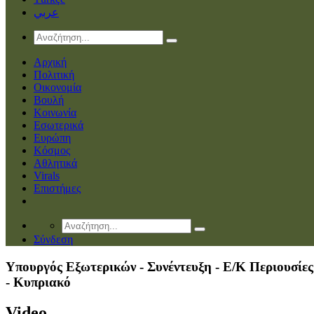
عربي
Αρχική
Πολιτική
Οικονομία
Βουλή
Κοινωνία
Εσωτερικά
Ευρώπη
Κόσμος
Αθλητικά
Virals
Επιστήμες
Σύνδεση
Υπουργός Εξωτερικών - Συνέντευξη - Ε/Κ Περιουσίες
- Κυπριακό
Video