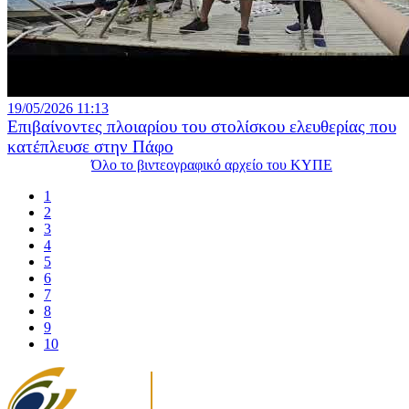
19/05/2026 11:13
Επιβαίνοντες πλοιαρίου του στολίσκου ελευθερίας που
κατέπλευσε στην Πάφο
Όλο το βιντεογραφικό αρχείο του ΚΥΠΕ
1
2
3
4
5
6
7
8
9
10