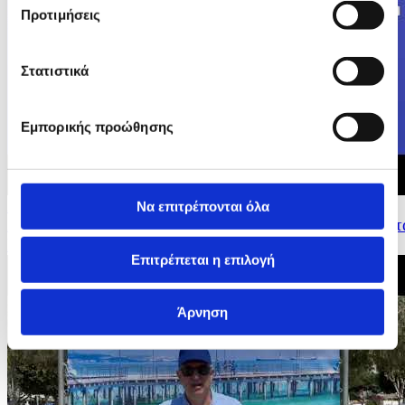
Προτιμήσεις
Στατιστικά
Εμπορικής προώθησης
Να επιτρέπονται όλα
23/05/2026 15:36
Δηλώσεις Επιτρόπου για Οικονομια και Παραγωγικοτητ
Ντομπρόβσκις στη Συνέντευξη Τύπου...
Επιτρέπεται η επιλογή
Άρνηση