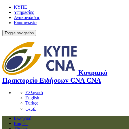
ΚΥΠΕ
Υπηρεσίες
Ανακοινώσεις
Επικοινωνία
Toggle navigation
Κυπριακό
Πρακτορείο Ειδήσεων
CNA
CNA
Ελληνικά
English
Türkçe
عربي
Ελληνικά
English
Türkçe