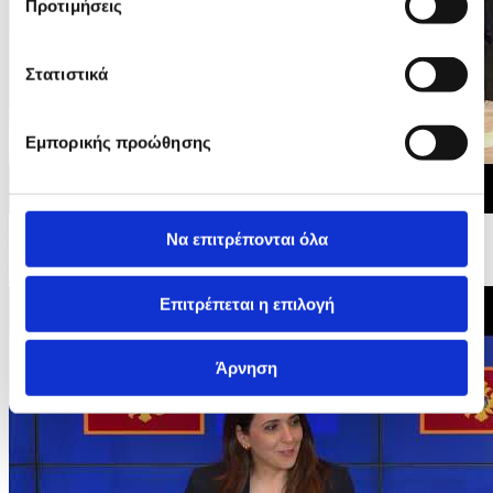
Προτιμήσεις
Στατιστικά
Εμπορικής προώθησης
15/06/2026 20:27
Να επιτρέπονται όλα
Διακυβερνητικές Διασκέψεις της ΕΕ με Μαυροβούνιο,
Ουκρανία και Μολδαβία - Οικογενειακή...
Επιτρέπεται η επιλογή
Άρνηση