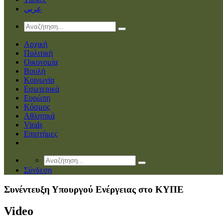
عربي
Αρχική
Πολιτική
Οικονομία
Βουλή
Κοινωνία
Εσωτερικά
Ευρώπη
Κόσμος
Αθλητικά
Virals
Επιστήμες
Σύνδεση
Συνέντευξη Υπουργού Ενέργειας στο ΚΥΠΕ
Video