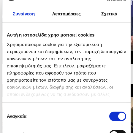
Συναίνεση
Λεπτομέρειες
Σχετικά
Αυτή η ιστοσελίδα χρησιμοποιεί cookies
Χρησιμοποιούμε cookie για την εξατομίκευση
περιεχομένου και διαφημίσεων, την παροχή λειτουργιών
κοινωνικών μέσων και την ανάλυση της
επισκεψιμότητάς μας. Επιπλέον, μοιραζόμαστε
16/06/2026 09:01
πληροφορίες που αφορούν τον τρόπο που
Ψηφοφορία στην Επιτροπή Ευρωκοινοβουλίου και
χρησιμοποιείτε τον ιστότοπό μας με συνεργάτες
υπογραφή συμφωνίας δικαιώματων επιβατών...
κοινωνικών μέσων, διαφήμισης και αναλύσεων, οι
οποίοι ενδεχομένως να τις συνδυάσουν με άλλες
πληροφορίες που τους έχετε παραχωρήσει ή τις οποίες
έχουν συλλέξει σε σχέση με την από μέρους σας χρήση
Επιλογή
των υπηρεσιών τους.
Αναγκαία
συγκατάθεσης