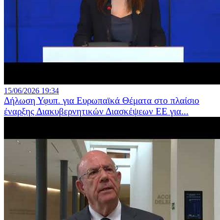
15/06/2026 19:34
Δήλωση Υφυπ. για Ευρωπαϊκά Θέματα στο πλαίσιο
έναρξης Διακυβερνητικών Διασκέψεων ΕΕ για...