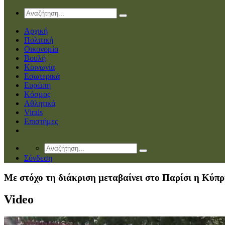
Αρχική
Πολιτική
Οικονομία
Βουλή
Κοινωνία
Εσωτερικά
Ευρώπη
Κόσμος
Αθλητικά
Virals
Επιστήμες
Σύνδεση
Με στόχο τη διάκριση μεταβαίνει στο Παρίσι η Κύπ
Video