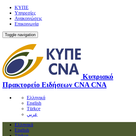
ΚΥΠΕ
Υπηρεσίες
Ανακοινώσεις
Επικοινωνία
Toggle navigation
Κυπριακό
Πρακτορείο Ειδήσεων
CNA
CNA
Ελληνικά
English
Türkçe
عربي
Ελληνικά
English
Türkçe