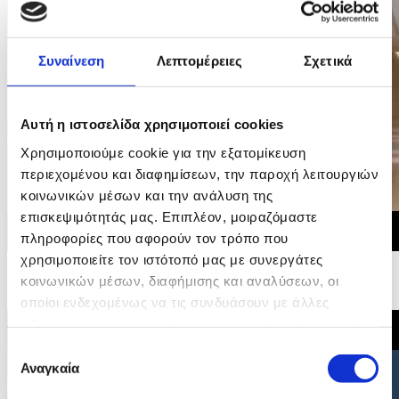
Συναίνεση
Λεπτομέρειες
Σχετικά
Αυτή η ιστοσελίδα χρησιμοποιεί cookies
Χρησιμοποιούμε cookie για την εξατομίκευση
περιεχομένου και διαφημίσεων, την παροχή λειτουργιών
κοινωνικών μέσων και την ανάλυση της
επισκεψιμότητάς μας. Επιπλέον, μοιραζόμαστε
πληροφορίες που αφορούν τον τρόπο που
χρησιμοποιείτε τον ιστότοπό μας με συνεργάτες
29/06/2026 20:35
Δήλωση του Υπουργού Εσωτερικών για την υιοθέτηση
κοινωνικών μέσων, διαφήμισης και αναλύσεων, οι
Συμπερασμάτων Συμβουλίου για τη Στέγαση
οποίοι ενδεχομένως να τις συνδυάσουν με άλλες
πληροφορίες που τους έχετε παραχωρήσει ή τις οποίες
έχουν συλλέξει σε σχέση με την από μέρους σας χρήση
Επιλογή
των υπηρεσιών τους.
Αναγκαία
συγκατάθεσης