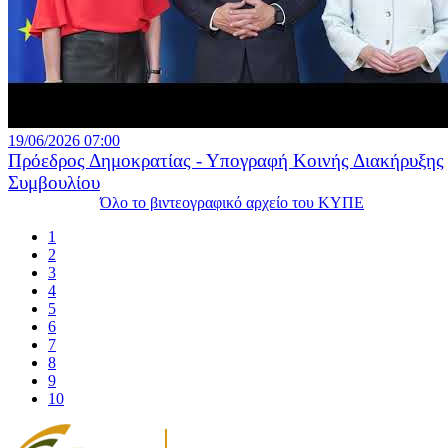
19/06/2026 07:00
Πρόεδρος Δημοκρατίας - Υπογραφή Κοινής Διακήρυξης
Συμβουλίου
Όλο το βιντεογραφικό αρχείο του ΚΥΠΕ
1
2
3
4
5
6
7
8
9
10