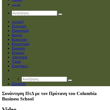
عربي
Αρχική
Πολιτική
Οικονομία
Βουλή
Κοινωνία
Εσωτερικά
Ευρώπη
Κόσμος
Αθλητικά
Virals
Επιστήμες
Σύνδεση
Συνάντηση ΠτΔ με τον Πρύτανη του Columbia
Business School
Video