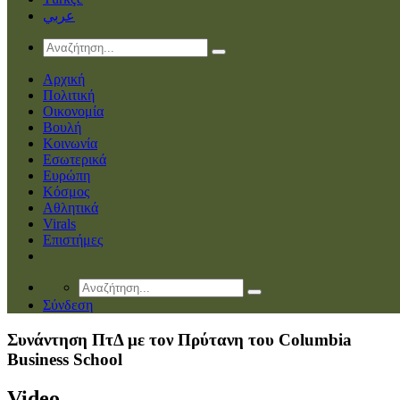
عربي
Αρχική
Πολιτική
Οικονομία
Βουλή
Κοινωνία
Εσωτερικά
Ευρώπη
Κόσμος
Αθλητικά
Virals
Επιστήμες
Σύνδεση
Συνάντηση ΠτΔ με τον Πρύτανη του Columbia
Business School
Video