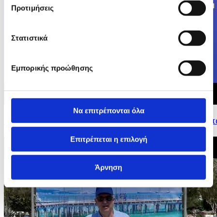
Προτιμήσεις
Στατιστικά
Εμπορικής προώθησης
Να επιτρέπονται όλα
23/05/2026 15:36
Δηλώσεις Επιτρόπου για Οικονομια και Παραγωγικοτητ
Ντομπρόβσκις στη Συνέντευξη Τύπου...
Επιτρέπεται η επιλογή
Άρνηση