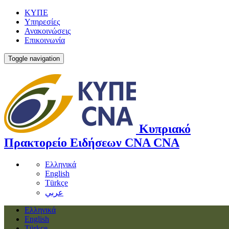
ΚΥΠΕ
Υπηρεσίες
Ανακοινώσεις
Επικοινωνία
Toggle navigation
Κυπριακό
Πρακτορείο Ειδήσεων
CNA
CNA
Ελληνικά
English
Türkçe
عربي
Ελληνικά
English
Türkçe