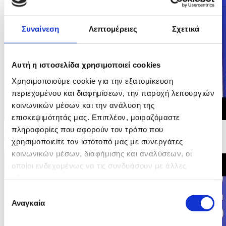
Συναίνεση
Λεπτομέρειες
Σχετικά
Αυτή η ιστοσελίδα χρησιμοποιεί cookies
Χρησιμοποιούμε cookie για την εξατομίκευση
περιεχομένου και διαφημίσεων, την παροχή λειτουργιών
κοινωνικών μέσων και την ανάλυση της
επισκεψιμότητάς μας. Επιπλέον, μοιραζόμαστε
23/05/2026 15:36
πληροφορίες που αφορούν τον τρόπο που
Αρχικές Δηλώσεις Υπουργού Οικονομικών στη
χρησιμοποιείτε τον ιστότοπό μας με συνεργάτες
Συνέντευξη Τύπου Άτυπου ECOFIN
κοινωνικών μέσων, διαφήμισης και αναλύσεων, οι
οποίοι ενδεχομένως να τις συνδυάσουν με άλλες
πληροφορίες που τους έχετε παραχωρήσει ή τις οποίες
έχουν συλλέξει σε σχέση με την από μέρους σας χρήση
Επιλογή
των υπηρεσιών τους.
Αναγκαία
συγκατάθεσης