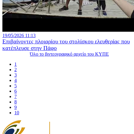
19/05/2026 11:13
Επιβαίνοντες πλοιαρίου του στολίσκου ελευθερίας που
κατέπλευσε στην Πάφο
Όλο το βιντεογραφικό αρχείο του ΚΥΠΕ
1
2
3
4
5
6
7
8
9
10