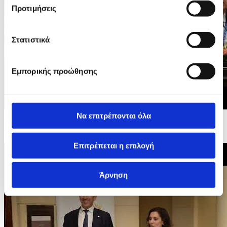
Προτιμήσεις
Στατιστικά
Εμπορικής προώθησης
Να επιτρέπονται όλα
08/05/2026 11:50
Υπ. Εσωτερικών - 3ο Ευρωμεσογειακό Εργαστήρι
Υψηλού Επιπέδου για τους Κινδύνους από τις...
Επιτρέπεται η επιλογή
Άρνηση