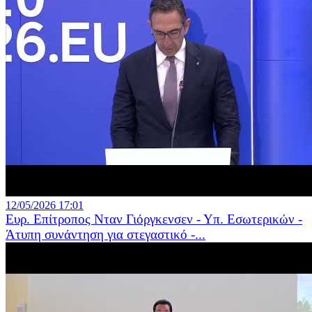
12/05/2026 17:01
Ευρ. Επίτροπος Νταν Γιόργκενσεν - Υπ. Εσωτερικών -
Άτυπη συνάντηση για στεγαστικό -...