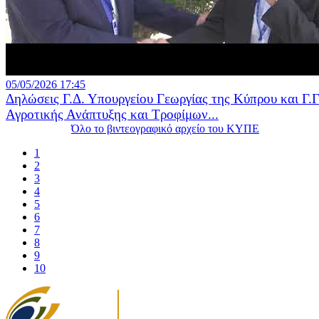
05/05/2026 17:45
Δηλώσεις Γ.Δ. Υπουργείου Γεωργίας της Κύπρου και Γ.Γ
Αγροτικής Ανάπτυξης και Τροφίμων...
Όλο το βιντεογραφικό αρχείο του ΚΥΠΕ
1
2
3
4
5
6
7
8
9
10