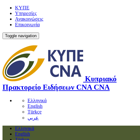
ΚΥΠΕ
Υπηρεσίες
Ανακοινώσεις
Επικοινωνία
Toggle navigation
Κυπριακό
Πρακτορείο Ειδήσεων
CNA
CNA
Ελληνικά
English
Türkçe
عربي
Ελληνικά
English
Türkçe