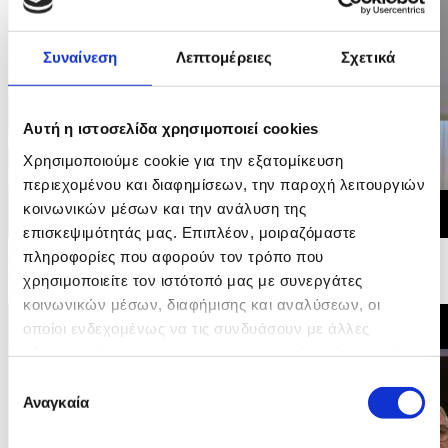
Συναίνεση
Λεπτομέρειες
Σχετικά
Αυτή η ιστοσελίδα χρησιμοποιεί cookies
Χρησιμοποιούμε cookie για την εξατομίκευση
περιεχομένου και διαφημίσεων, την παροχή λειτουργιών
κοινωνικών μέσων και την ανάλυση της
επισκεψιμότητάς μας. Επιπλέον, μοιραζόμαστε
10/05/2026 11:11
πληροφορίες που αφορούν τον τρόπο που
Δήλωση Υπουργού Εσωτερικών - Άτυπη Υπουργική
χρησιμοποιείτε τον ιστότοπό μας με συνεργάτες
Συνάντηση για τη Στέγαση
κοινωνικών μέσων, διαφήμισης και αναλύσεων, οι
οποίοι ενδεχομένως να τις συνδυάσουν με άλλες
πληροφορίες που τους έχετε παραχωρήσει ή τις οποίες
έχουν συλλέξει σε σχέση με την από μέρους σας χρήση
Επιλογή
των υπηρεσιών τους.
Αναγκαία
συγκατάθεσης