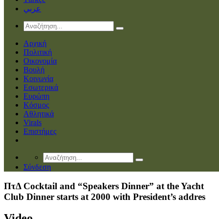
عربي
Αρχική
Πολιτική
Οικονομία
Βουλή
Κοινωνία
Εσωτερικά
Ευρώπη
Κόσμος
Αθλητικά
Virals
Επιστήμες
Σύνδεση
ΠτΔ Cocktail and “Speakers Dinner” at the Yacht
Club Dinner starts at 2000 with President’s addres
Video