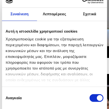
Συναίνεση
Λεπτομέρειες
Σχετικά
Αυτή η ιστοσελίδα χρησιμοποιεί cookies
Χρησιμοποιούμε cookie για την εξατομίκευση
περιεχομένου και διαφημίσεων, την παροχή λειτουργιών
κοινωνικών μέσων και την ανάλυση της
επισκεψιμότητάς μας. Επιπλέον, μοιραζόμαστε
10/05/2026 11:11
πληροφορίες που αφορούν τον τρόπο που
Δήλωση Υπουργού Εσωτερικών - Άτυπη Υπουργική
χρησιμοποιείτε τον ιστότοπό μας με συνεργάτες
Συνάντηση για τη Στέγαση
κοινωνικών μέσων, διαφήμισης και αναλύσεων, οι
οποίοι ενδεχομένως να τις συνδυάσουν με άλλες
πληροφορίες που τους έχετε παραχωρήσει ή τις οποίες
έχουν συλλέξει σε σχέση με την από μέρους σας χρήση
Επιλογή
των υπηρεσιών τους.
Αναγκαία
συγκατάθεσης