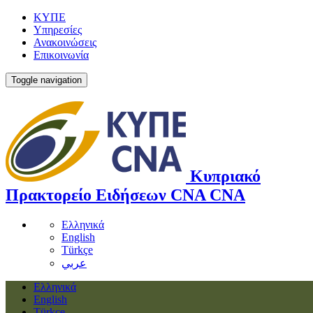
ΚΥΠΕ
Υπηρεσίες
Ανακοινώσεις
Επικοινωνία
Toggle navigation
Κυπριακό
Πρακτορείο Ειδήσεων
CNA
CNA
Ελληνικά
English
Türkçe
عربي
Ελληνικά
English
Türkçe