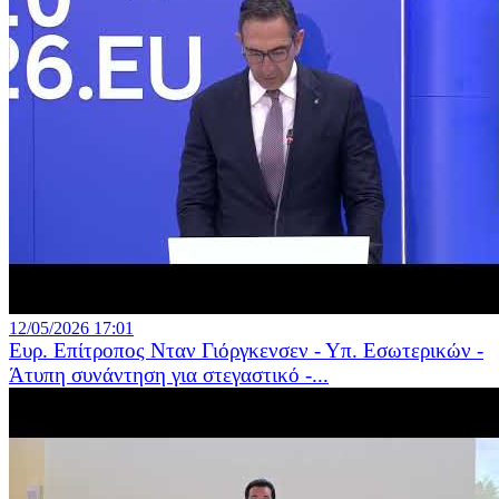
12/05/2026 17:01
Ευρ. Επίτροπος Νταν Γιόργκενσεν - Υπ. Εσωτερικών -
Άτυπη συνάντηση για στεγαστικό -...