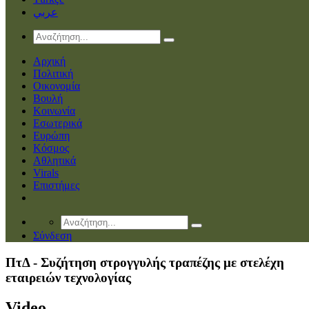
عربي
Αρχική
Πολιτική
Οικονομία
Βουλή
Κοινωνία
Εσωτερικά
Ευρώπη
Κόσμος
Αθλητικά
Virals
Επιστήμες
Σύνδεση
ΠτΔ - Συζήτηση στρογγυλής τραπέζης με στελέχη
εταιρειών τεχνολογίας
Video