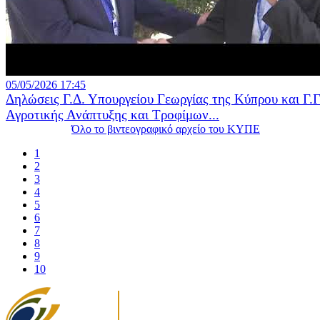
05/05/2026 17:45
Δηλώσεις Γ.Δ. Υπουργείου Γεωργίας της Κύπρου και Γ.Γ
Αγροτικής Ανάπτυξης και Τροφίμων...
Όλο το βιντεογραφικό αρχείο του ΚΥΠΕ
1
2
3
4
5
6
7
8
9
10