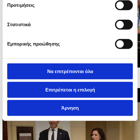
Προτιμήσεις
Στατιστικά
Εμπορικής προώθησης
Να επιτρέπονται όλα
08/05/2026 11:50
Υπ. Εσωτερικών - 3ο Ευρωμεσογειακό Εργαστήρι
Υψηλού Επιπέδου για τους Κινδύνους από τις...
Επιτρέπεται η επιλογή
Άρνηση