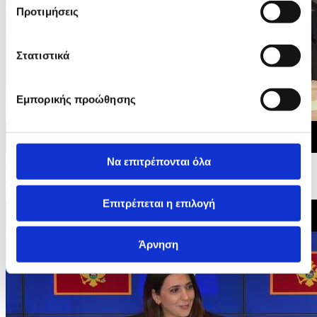
Προτιμήσεις
Στατιστικά
Εμπορικής προώθησης
Να επιτρέπονται όλα
15/06/2026 20:27
Διακυβερνητικές Διασκέψεις της ΕΕ με Μαυροβούνιο,
Ουκρανία και Μολδαβία - Οικογενειακή...
Επιτρέπεται η επιλογή
Άρνηση