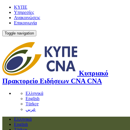
ΚΥΠΕ
Υπηρεσίες
Ανακοινώσεις
Επικοινωνία
Toggle navigation
Κυπριακό
Πρακτορείο Ειδήσεων
CNA
CNA
Ελληνικά
English
Türkçe
عربي
Ελληνικά
English
Türkçe