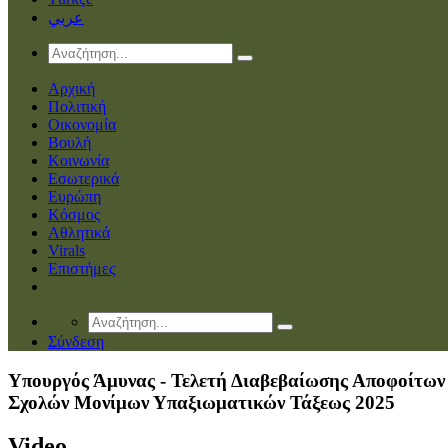
عربي
Αρχική
Πολιτική
Οικονομία
Βουλή
Κοινωνία
Εσωτερικά
Ευρώπη
Κόσμος
Αθλητικά
Virals
Επιστήμες
Σύνδεση
Υπουργός Άμυνας - Τελετή Διαβεβαίωσης Αποφοίτων
Σχολών Μονίμων Υπαξιωματικών Τάξεως 2025
Video