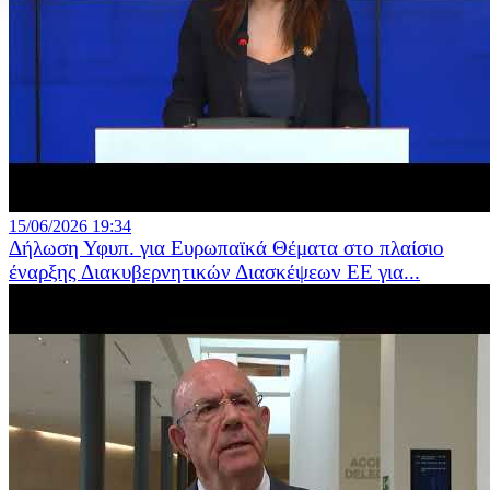
15/06/2026 19:34
Δήλωση Υφυπ. για Ευρωπαϊκά Θέματα στο πλαίσιο
έναρξης Διακυβερνητικών Διασκέψεων ΕΕ για...