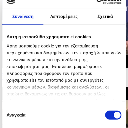
Συναίνεση
Λεπτομέρειες
Σχετικά
Αυτή η ιστοσελίδα χρησιμοποιεί cookies
Χρησιμοποιούμε cookie για την εξατομίκευση
περιεχομένου και διαφημίσεων, την παροχή λειτουργιών
κοινωνικών μέσων και την ανάλυση της
επισκεψιμότητάς μας. Επιπλέον, μοιραζόμαστε
16/06/2026 09:01
πληροφορίες που αφορούν τον τρόπο που
Ψηφοφορία στην Επιτροπή Ευρωκοινοβουλίου και
χρησιμοποιείτε τον ιστότοπό μας με συνεργάτες
υπογραφή συμφωνίας δικαιώματων επιβατών...
κοινωνικών μέσων, διαφήμισης και αναλύσεων, οι
οποίοι ενδεχομένως να τις συνδυάσουν με άλλες
πληροφορίες που τους έχετε παραχωρήσει ή τις οποίες
έχουν συλλέξει σε σχέση με την από μέρους σας χρήση
Επιλογή
των υπηρεσιών τους.
Αναγκαία
συγκατάθεσης