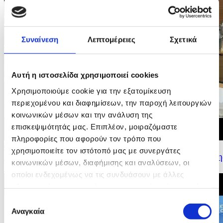
Συναίνεση
Λεπτομέρειες
Σχετικά
Αυτή η ιστοσελίδα χρησιμοποιεί cookies
Χρησιμοποιούμε cookie για την εξατομίκευση
περιεχομένου και διαφημίσεων, την παροχή λειτουργιών
κοινωνικών μέσων και την ανάλυση της
επισκεψιμότητάς μας. Επιπλέον, μοιραζόμαστε
πληροφορίες που αφορούν τον τρόπο που
09/07/2026 16:19
χρησιμοποιείτε τον ιστότοπό μας με συνεργάτες
Δήλωση Υπουργού Εσωτερικών για τα αποτελέσματα τη
κοινωνικών μέσων, διαφήμισης και αναλύσεων, οι
Κυπριακής Προεδρίας του Συμβουλίου της...
οποίοι ενδεχομένως να τις συνδυάσουν με άλλες
πληροφορίες που τους έχετε παραχωρήσει ή τις οποίες
έχουν συλλέξει σε σχέση με την από μέρους σας χρήση
Επιλογή
των υπηρεσιών τους.
Αναγκαία
συγκατάθεσης