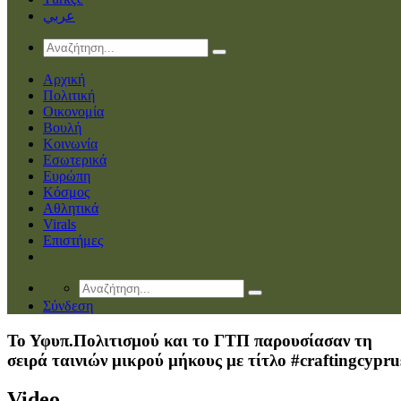
عربي
Αρχική
Πολιτική
Οικονομία
Βουλή
Κοινωνία
Εσωτερικά
Ευρώπη
Κόσμος
Αθλητικά
Virals
Επιστήμες
Σύνδεση
Το Υφυπ.Πολιτισμού και το ΓΤΠ παρουσίασαν τη
σειρά ταινιών μικρού μήκους με τίτλο #craftingcypru
Video