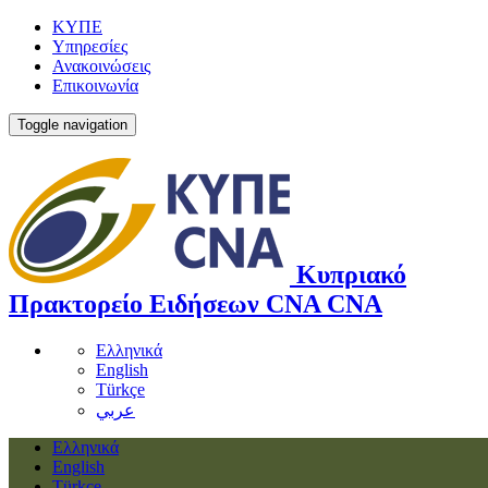
ΚΥΠΕ
Υπηρεσίες
Ανακοινώσεις
Επικοινωνία
Toggle navigation
Κυπριακό
Πρακτορείο Ειδήσεων
CNA
CNA
Ελληνικά
English
Türkçe
عربي
Ελληνικά
English
Türkçe