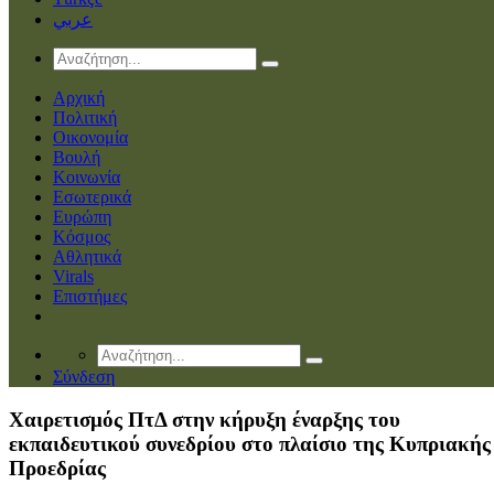
عربي
Αρχική
Πολιτική
Οικονομία
Βουλή
Κοινωνία
Εσωτερικά
Ευρώπη
Κόσμος
Αθλητικά
Virals
Επιστήμες
Σύνδεση
Χαιρετισμός ΠτΔ στην κήρυξη έναρξης του
εκπαιδευτικού συνεδρίου στο πλαίσιο της Κυπριακής
Προεδρίας