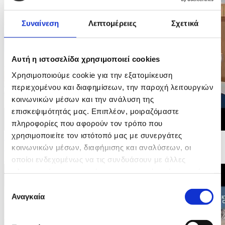
Συναίνεση
Λεπτομέρειες
Σχετικά
Αυτή η ιστοσελίδα χρησιμοποιεί cookies
Χρησιμοποιούμε cookie για την εξατομίκευση
περιεχομένου και διαφημίσεων, την παροχή λειτουργιών
κοινωνικών μέσων και την ανάλυση της
επισκεψιμότητάς μας. Επιπλέον, μοιραζόμαστε
πληροφορίες που αφορούν τον τρόπο που
χρησιμοποιείτε τον ιστότοπό μας με συνεργάτες
24/05/2026 12:35
Συμπρόεδρος Βόλτ Ανδρομάχη Σοφοκλέους -
κοινωνικών μέσων, διαφήμισης και αναλύσεων, οι
Βουλευτικές Εκλογές 2026
οποίοι ενδεχομένως να τις συνδυάσουν με άλλες
πληροφορίες που τους έχετε παραχωρήσει ή τις οποίες
έχουν συλλέξει σε σχέση με την από μέρους σας χρήση
Επιλογή
των υπηρεσιών τους.
Αναγκαία
συγκατάθεσης