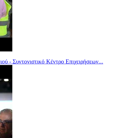
ύ - Συντονιστικό Κέντρο Επιχειρήσεων...