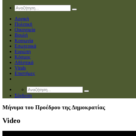
Αρχική
Πολιτική
Οικονομία
Βουλή
Κοινωνία
Εσωτερικά
Ευρώπη
Κόσμος
Αθλητικά
Virals
Επιστήμες
Σύνδεση
Μήνυμα του Προέδρου της Δημοκρατίας
Video