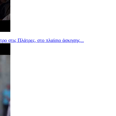
ο στις Πλάτρες, στο πλαίσιο άσκησης...