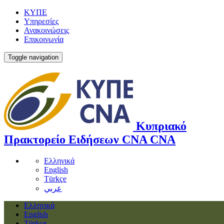
ΚΥΠΕ
Υπηρεσίες
Ανακοινώσεις
Επικοινωνία
Toggle navigation
Κυπριακό
Πρακτορείο Ειδήσεων
CNA
CNA
Ελληνικά
English
Türkçe
عربي
Ελληνικά
English
Türkçe