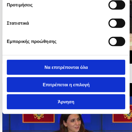
Προτιμήσεις
Στατιστικά
Εμπορικής προώθησης
Να επιτρέπονται όλα
15/06/2026 20:27
Διακυβερνητικές Διασκέψεις της ΕΕ με Μαυροβούνιο,
Ουκρανία και Μολδαβία - Οικογενειακή...
Επιτρέπεται η επιλογή
Άρνηση