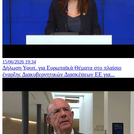
15/06/2026 19:34
Δήλωση Υφυπ. για Ευρωπαϊκά Θέματα στο πλαίσιο
έναρξης Διακυβερνητικών Διασκέψεων ΕΕ για...