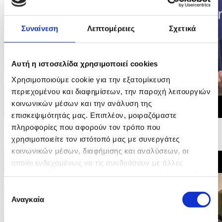
Συναίνεση
Λεπτομέρειες
Σχετικά
Αυτή η ιστοσελίδα χρησιμοποιεί cookies
Χρησιμοποιούμε cookie για την εξατομίκευση
περιεχομένου και διαφημίσεων, την παροχή λειτουργιών
κοινωνικών μέσων και την ανάλυση της
επισκεψιμότητάς μας. Επιπλέον, μοιραζόμαστε
16/06/2026 09:01
πληροφορίες που αφορούν τον τρόπο που
Ψηφοφορία στην Επιτροπή Ευρωκοινοβουλίου και
χρησιμοποιείτε τον ιστότοπό μας με συνεργάτες
υπογραφή συμφωνίας δικαιώματων επιβατών...
κοινωνικών μέσων, διαφήμισης και αναλύσεων, οι
οποίοι ενδεχομένως να τις συνδυάσουν με άλλες
πληροφορίες που τους έχετε παραχωρήσει ή τις οποίες
έχουν συλλέξει σε σχέση με την από μέρους σας χρήση
Επιλογή
των υπηρεσιών τους.
Αναγκαία
συγκατάθεσης