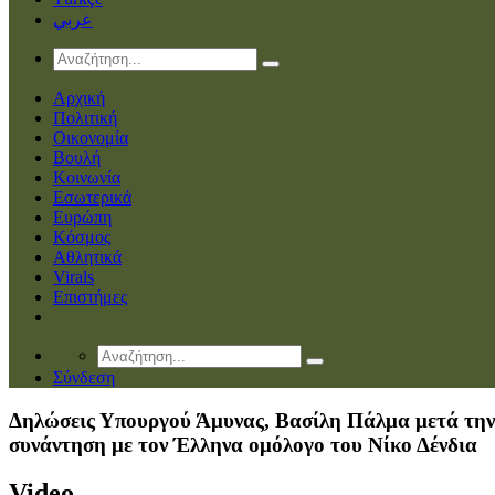
عربي
Αρχική
Πολιτική
Οικονομία
Βουλή
Κοινωνία
Εσωτερικά
Ευρώπη
Κόσμος
Αθλητικά
Virals
Επιστήμες
Σύνδεση
Δηλώσεις Υπουργού Άμυνας, Βασίλη Πάλμα μετά την
συνάντηση με τον Έλληνα ομόλογο του Νίκο Δένδια
Video