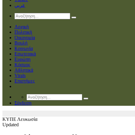
عربي
Αρχική
Πολιτική
Οικονομία
Βουλή
Κοινωνία
Εσωτερικά
Ευρώπη
Κόσμος
Αθλητικά
Virals
Επιστήμες
Σύνδεση
ΚΥΠΕ
Λευκωσία
Updated