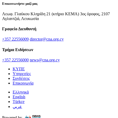
Επικοινωνήστε μαζί μας
Λεωφ. Γλαύκου Κληρίδη 21 (κτήριο ΚΕΜΑ) 3ος όροφος, 2107
Αγλαντζιά, Λευκωσία
Γραφείο Διευθυντή
+357 22556009
director@cna.org.cy
Τμήμα Ειδήσεων
+357 22556000
news@cna.org.cy
ΚΥΠΕ
Υπηρεσίες
Συνδέσεις
Επικοινωνία
Ελληνικά
English
Türkçe
عربي
Powered by