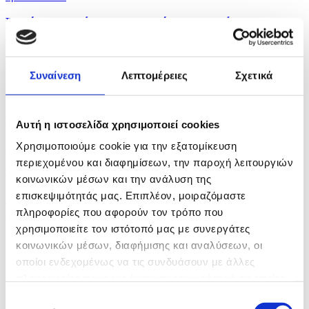
Ρωσία: Το Ανώτατο Δικαστήριο μπλοκάρει τη
συμμετοχή...
πριν 34 λεπτά
Συναίνεση
Λεπτομέρειες
Σχετικά
Ο Ιούλιος ήταν ο θερμότερος μήνας που έχει ποτέ...
πριν 39 λεπτά
Αυτή η ιστοσελίδα χρησιμοποιεί cookies
Σχεδόν τα τρία τέταρτα της Αγγλίας σε κατάσταση...
Χρησιμοποιούμε cookie για την εξατομίκευση
περιεχομένου και διαφημίσεων, την παροχή λειτουργιών
πριν μία ώρα
κοινωνικών μέσων και την ανάλυση της
επισκεψιμότητάς μας. Επιπλέον, μοιραζόμαστε
Ο Δήμος Δρομολαξιάς Μενεού τίμησε τους πεσόντες
και...
πληροφορίες που αφορούν τον τρόπο που
χρησιμοποιείτε τον ιστότοπό μας με συνεργάτες
κοινωνικών μέσων, διαφήμισης και αναλύσεων, οι
οποίοι ενδεχομένως να τις συνδυάσουν με άλλες
πληροφορίες που τους έχετε παραχωρήσει ή τις οποίες
έχουν συλλέξει σε σχέση με την από μέρους σας χρήση
Επιλογή