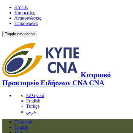
ΚΥΠΕ
Υπηρεσίες
Ανακοινώσεις
Επικοινωνία
Toggle navigation
Κυπριακό
Πρακτορείο Ειδήσεων
CNA
CNA
Ελληνικά
English
Türkçe
عربي
Ελληνικά
English
Türkçe