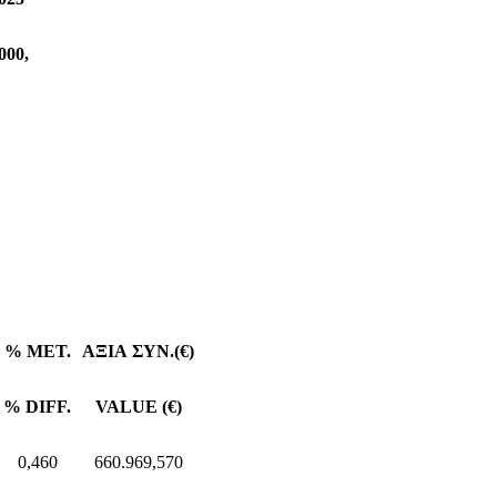
00,
% MET.
ΑΞΙΑ
ΣΥΝ
.(€)
% DIFF.
VALUE (€)
0,460
660.969,570