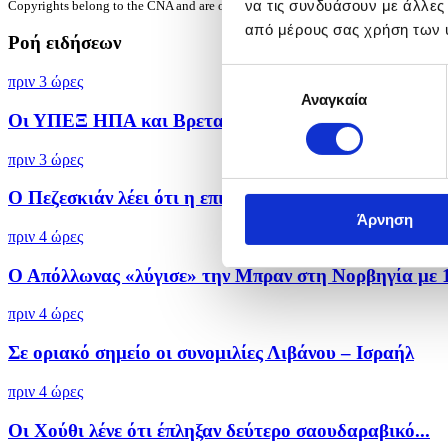
να τις συνδυάσουν με άλλες
Copyrights belong to the CNA and are only granted to subscribers for a specific u
από μέρους σας χρήση των 
Ροή ειδήσεων
Επιλογή
πριν 3 ώρες
Αναγκαία
συγκατάθεσης
Οι ΥΠΕΞ ΗΠΑ και Βρετανίας συζήτησαν για την ασφά
πριν 3 ώρες
Ο Πεζεσκιάν λέει ότι η επικοινωνία με τον Μοτζτάμπα
Άρνηση
πριν 4 ώρες
Ο Απόλλωνας «λύγισε» την Μπραν στη Νορβηγία με 1-
πριν 4 ώρες
Σε οριακό σημείο οι συνομιλίες Λιβάνου – Ισραήλ
πριν 4 ώρες
Οι Χούθι λένε ότι έπληξαν δεύτερο σαουδαραβικό...