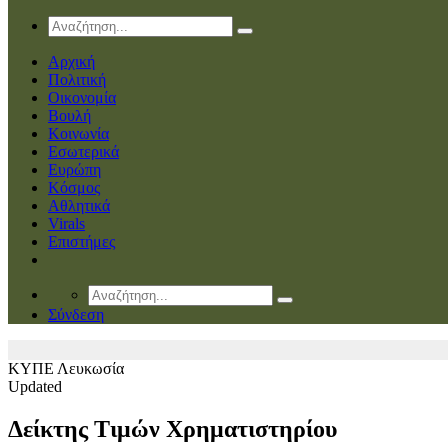
Αρχική
Πολιτική
Οικονομία
Βουλή
Κοινωνία
Εσωτερικά
Ευρώπη
Κόσμος
Αθλητικά
Virals
Επιστήμες
Σύνδεση
ΚΥΠΕ
Λευκωσία
Updated
Δείκτης Τιμών Χρηματιστηρίου