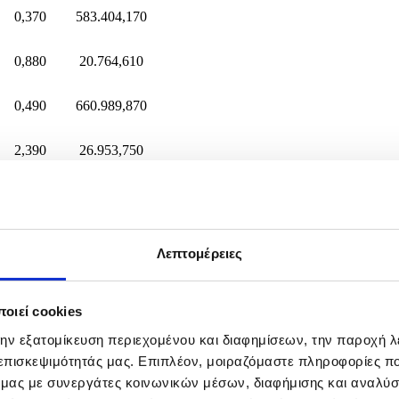
0,370
583.404,170
0,880
20.764,610
0,490
660.989,870
2,390
26.953,750
0,480
77.585,700
Λεπτομέρειες
η από
οιεί cookies
την εξατομίκευση περιεχομένου και διαφημίσεων, την παροχή 
 επισκεψιμότητάς μας. Επιπλέον, μοιραζόμαστε πληροφορίες π
ό μας με συνεργάτες κοινωνικών μέσων, διαφήμισης και αναλύσ