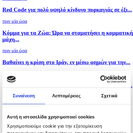
Red Code για πολύ υψηλό κίνδυνο πυρκαγιάς σε έξι...
πριν μία ώρα
Κόμμα για τα Ζώα: Ώρα να σταματήσει η κομματική
μάχη...
πριν μία ώρα
Βαθαίνει η κρίση στο Ιράν, εν μέσω φημών για την...
πριν 2 ώρες
Συνεχίζεται η πτώση της στάθμης του Δούναβη στη...
Συναίνεση
Λεπτομέρειες
Σχετικά
Αυτή η ιστοσελίδα χρησιμοποιεί cookies
Χρησιμοποιούμε cookie για την εξατομίκευση