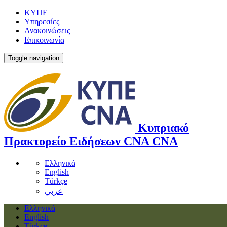
ΚΥΠΕ
Υπηρεσίες
Ανακοινώσεις
Επικοινωνία
Toggle navigation
Κυπριακό
Πρακτορείο Ειδήσεων
CNA
CNA
Ελληνικά
English
Türkçe
عربي
Ελληνικά
English
Türkçe