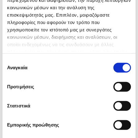
περιεχομένου και διαφημίσεων, την παροχή λειτουργιών
κοινωνικών μέσων και την ανάλυση της
επισκεψιμότητάς μας. Επιπλέον, μοιραζόμαστε
πληροφορίες που αφορούν τον τρόπο που
χρησιμοποιείτε τον ιστότοπό μας με συνεργάτες
κοινωνικών μέσων, διαφήμισης και αναλύσεων, οι
οποίοι ενδεχομένως να τις συνδυάσουν με άλλες
πληροφορίες που τους έχετε παραχωρήσει ή τις οποίες
έχουν συλλέξει σε σχέση με την από μέρους σας χρήση
Επιλογή
των υπηρεσιών τους.
Αναγκαία
συγκατάθεσης
Προτιμήσεις
Στατιστικά
Εμπορικής προώθησης