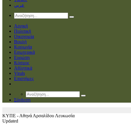
عربي
Αρχική
Πολιτική
Οικονομία
Βουλή
Κοινωνία
Εσωτερικά
Ευρώπη
Κόσμος
Αθλητικά
Virals
Επιστήμες
Σύνδεση
ΚΥΠΕ - Αθηνά Αρσαλίδου
Λευκωσία
Updated