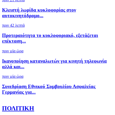
Κλειστή λωρίδα κυκλοφορίας στον
αυτοκινητόδρομο...
πριν 42 λεπτά
Προτεραιότητα το κυκλοφοριακό, εξετάζεται
επέκταση...
πριν μία ώρα
Ικανοποίηση καταναλωτών για κινητή τηλεφωνία
αλλά και...
πριν μία ώρα
Συνεδρίαση Εθνικού Συμβουλίου Ασφαλείας
Γερμανίας για...
ΠΟΛΙΤΙΚΗ