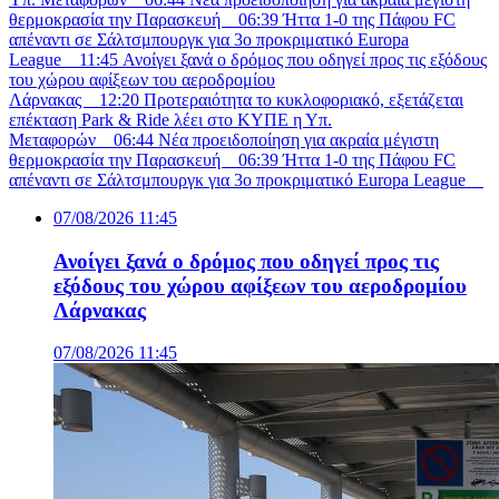
θερμοκρασία την Παρασκευή
06:39
Ήττα 1-0 της Πάφου FC
απέναντι σε Σάλτσμπουργκ για 3ο προκριματικό Europa
League
11:45
Ανοίγει ξανά ο δρόμος που οδηγεί προς τις εξόδους
του χώρου αφίξεων του αεροδρομίου
Λάρνακας
12:20
Προτεραιότητα το κυκλοφοριακό, εξετάζεται
επέκταση Park & Ride λέει στο ΚΥΠΕ η Υπ.
Μεταφορών
06:44
Νέα προειδοποίηση για ακραία μέγιστη
θερμοκρασία την Παρασκευή
06:39
Ήττα 1-0 της Πάφου FC
απέναντι σε Σάλτσμπουργκ για 3ο προκριματικό Europa League
07/08/2026 11:45
Ανοίγει ξανά ο δρόμος που οδηγεί προς τις
εξόδους του χώρου αφίξεων του αεροδρομίου
Λάρνακας
07/08/2026 11:45