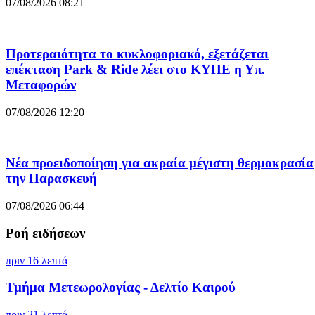
07/08/2026 08:21
Προτεραιότητα το κυκλοφοριακό, εξετάζεται
επέκταση Park & Ride λέει στο ΚΥΠΕ η Υπ.
Μεταφορών
07/08/2026 12:20
Νέα προειδοποίηση για ακραία μέγιστη θερμοκρασία
την Παρασκευή
07/08/2026 06:44
Ροή ειδήσεων
πριν 16 λεπτά
Τμήμα Μετεωρολογίας - Δελτίο Καιρού
πριν 21 λεπτά