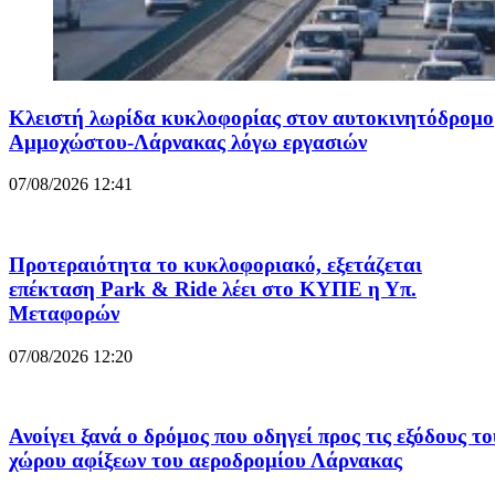
Κλειστή λωρίδα κυκλοφορίας στον αυτοκινητόδρομο
Αμμοχώστου-Λάρνακας λόγω εργασιών
07/08/2026 12:41
Προτεραιότητα το κυκλοφοριακό, εξετάζεται
επέκταση Park & Ride λέει στο ΚΥΠΕ η Υπ.
Μεταφορών
07/08/2026 12:20
Ανοίγει ξανά ο δρόμος που οδηγεί προς τις εξόδους το
χώρου αφίξεων του αεροδρομίου Λάρνακας