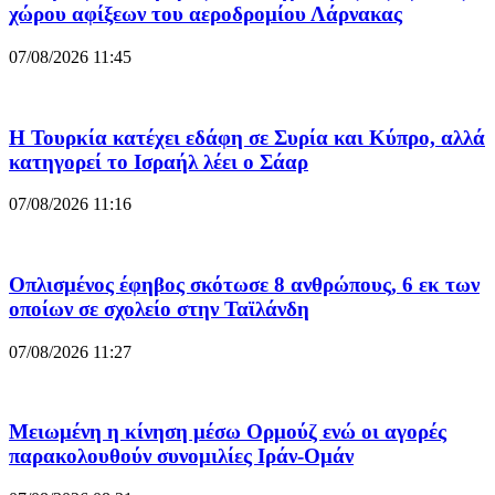
χώρου αφίξεων του αεροδρομίου Λάρνακας
07/08/2026 11:45
Η Τουρκία κατέχει εδάφη σε Συρία και Κύπρο, αλλά
κατηγορεί το Ισραήλ λέει ο Σάαρ
07/08/2026 11:16
Οπλισμένος έφηβος σκότωσε 8 ανθρώπους, 6 εκ των
οποίων σε σχολείο στην Ταϊλάνδη
07/08/2026 11:27
Μειωμένη η κίνηση μέσω Ορμούζ ενώ οι αγορές
παρακολουθούν συνομιλίες Ιράν-Ομάν