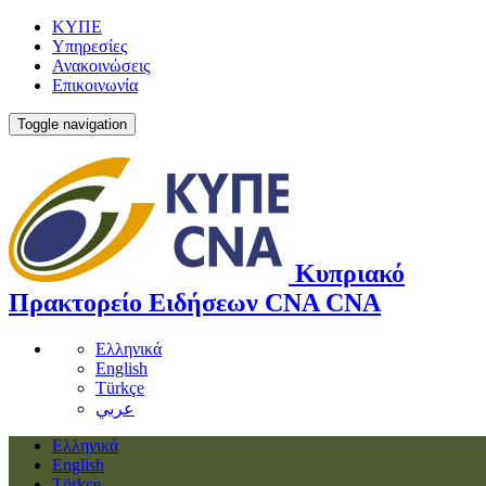
ΚΥΠΕ
Υπηρεσίες
Ανακοινώσεις
Επικοινωνία
Toggle navigation
Κυπριακό
Πρακτορείο Ειδήσεων
CNA
CNA
Ελληνικά
English
Türkçe
عربي
Ελληνικά
English
Türkçe