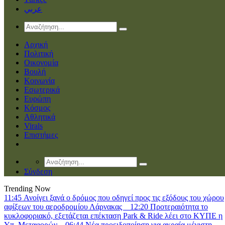
عربي
Αρχική
Πολιτική
Οικονομία
Βουλή
Κοινωνία
Εσωτερικά
Ευρώπη
Κόσμος
Αθλητικά
Virals
Επιστήμες
Σύνδεση
Trending Now
11:45
Ανοίγει ξανά ο δρόμος που οδηγεί προς τις εξόδους του χώρου
αφίξεων του αεροδρομίου Λάρνακας
12:20
Προτεραιότητα το
κυκλοφοριακό, εξετάζεται επέκταση Park & Ride λέει στο ΚΥΠΕ η
Υπ. Μεταφορών
06:44
Νέα προειδοποίηση για ακραία μέγιστη