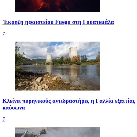
'Εκρηξη ηφαιστείου Fuego στη Γουατεμάλα
7
Κλείνει πυρηνικούς αντιδραστήρες η Γαλλία εξαιτίας
καύσωνα
7