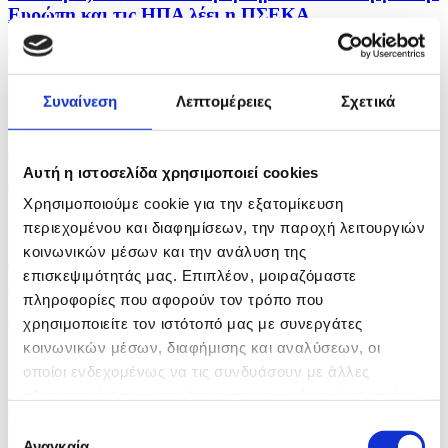
Ευρώπη και τις ΗΠΑ λέει η ΠΣΕΚΑ
06/08/2026 22:18
Συναίνεση
Λεπτομέρειες
Σχετικά
Συνάντηση Ειδικής Εκπροσώπου για Θρησκευτικές
Ελευθερίες με Πατριάρχη Αντιοχείας
Αυτή η ιστοσελίδα χρησιμοποιεί cookies
06/08/2026 20:37
Χρησιμοποιούμε cookie για την εξατομίκευση
περιεχομένου και διαφημίσεων, την παροχή λειτουργιών
κοινωνικών μέσων και την ανάλυση της
Δράσεις για στήριξη χριστιανικών και άλλων
επισκεψιμότητάς μας. Επιπλέον, μοιραζόμαστε
κοινοτήτων στη Μ. Ανατολή, υλοποιεί το ΥΠΕΞ
πληροφορίες που αφορούν τον τρόπο που
06/08/2026 20:22
χρησιμοποιείτε τον ιστότοπό μας με συνεργάτες
κοινωνικών μέσων, διαφήμισης και αναλύσεων, οι
οποίοι ενδεχομένως να τις συνδυάσουν με άλλες
Μετά την τελετή διαβεβαίωσης πιάνουν δουλειά τα
πληροφορίες που τους έχετε παραχωρήσει ή τις οποίες
νέα μέλη της Κυβέρνησης
έχουν συλλέξει σε σχέση με την από μέρους σας χρήση
Επιλογή
των υπηρεσιών τους.
Αναγκαία