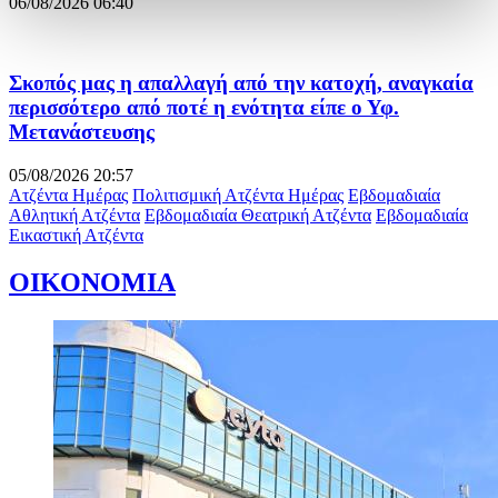
06/08/2026 06:40
Σκοπός μας η απαλλαγή από την κατοχή, αναγκαία
περισσότερο από ποτέ η ενότητα είπε ο Υφ.
Μετανάστευσης
05/08/2026 20:57
Ατζέντα Ημέρας
Πολιτισμική Ατζέντα Ημέρας
Εβδομαδιαία
Αθλητική Ατζέντα
Εβδομαδιαία Θεατρική Ατζέντα
Εβδομαδιαία
Εικαστική Ατζέντα
ΟΙΚΟΝΟΜΙΑ