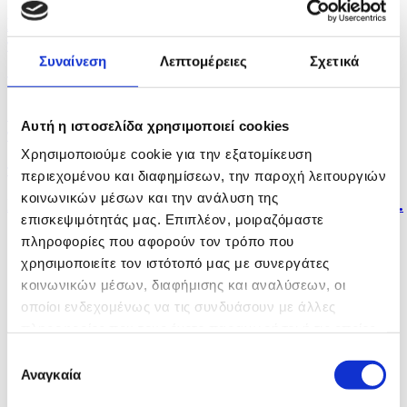
Κάτω από τα $82 η τιμή του πετρελαίου Μπρεντ,
παρά την...
Συναίνεση
Λεπτομέρειες
Σχετικά
πριν μία ώρα
Οριακές απώλειες καταγράφει το Χρηματιστήριο
Αυτή η ιστοσελίδα χρησιμοποιεί cookies
την...
Χρησιμοποιούμε cookie για την εξατομίκευση
πριν μία ώρα
περιεχομένου και διαφημίσεων, την παροχή λειτουργιών
κοινωνικών μέσων και την ανάλυση της
Χρυσό μετάλλιο στο ΣΚΗΤ για τον Α. Ποντίκη στο...
επισκεψιμότητάς μας. Επιπλέον, μοιραζόμαστε
πληροφορίες που αφορούν τον τρόπο που
χρησιμοποιείτε τον ιστότοπό μας με συνεργάτες
κοινωνικών μέσων, διαφήμισης και αναλύσεων, οι
οποίοι ενδεχομένως να τις συνδυάσουν με άλλες
πληροφορίες που τους έχετε παραχωρήσει ή τις οποίες
έχουν συλλέξει σε σχέση με την από μέρους σας χρήση
Επιλογή
των υπηρεσιών τους.
Αναγκαία
συγκατάθεσης