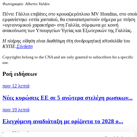
Φωτογραφία: Alberto Valdes
Πέντε Γάλλοι επιβάτες στο κρουαζιερόπλοιο MV Hondius, στο οποί
εμφανίστηκε εστία χανταϊού, θα επαναπατριστούν σήμερα με πτήση
«υγειονομικού χαρακτήρα» στη Γαλλία, σύμφωνα με κοινή
ανακοίνωση των Υπουργείων Υγείας και Εξωτερικών της Γαλλίας.
Η πλήρης είδηση είναι διαθέσιμη στη συνδρομητική ιστοσελίδα του
ΚΥΠΕ.
Σύνδεση
Copyrights belong to the CNA and are only granted to subscribers for a specific
use.
Ροή ειδήσεων
πριν 12 λεπτά
Νέες κυρώσεις ΕΕ σε 5 ανώτερα στελέχη ρωσικων...
πριν 19 λεπτά
Ελεγχόμενη αναδιάταξη με ορίζοντα το 2028 ο...
πριν 22 λεπτά