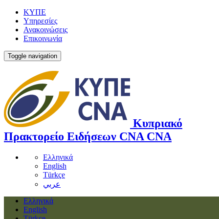
ΚΥΠΕ
Υπηρεσίες
Ανακοινώσεις
Επικοινωνία
Toggle navigation
Κυπριακό
Πρακτορείο Ειδήσεων
CNA
CNA
Ελληνικά
English
Türkçe
عربي
Ελληνικά
English
Türkçe