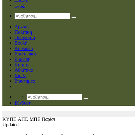
عربي
Αρχική
Πολιτική
Οικονομία
Βουλή
Κοινωνία
Εσωτερικά
Ευρώπη
Κόσμος
Αθλητικά
Virals
Επιστήμες
Σύνδεση
ΚΥΠΕ-ΑΠΕ-ΜΠΕ
Παρίσι
Updated