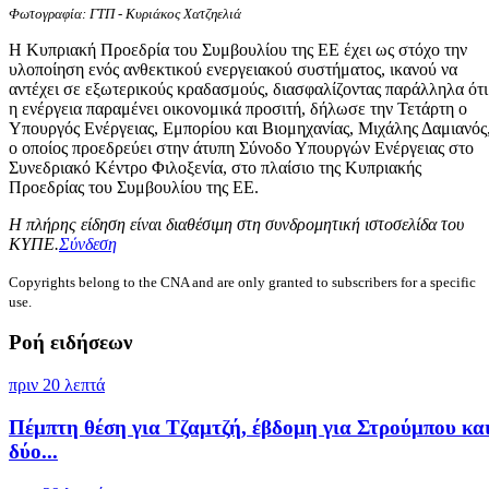
Φωτογραφία: ΓΤΠ - Κυριάκος Χατζηελιά
Η Κυπριακή Προεδρία του Συμβουλίου της ΕΕ έχει ως στόχο την
υλοποίηση ενός ανθεκτικού ενεργειακού συστήματος, ικανού να
αντέχει σε εξωτερικούς κραδασμούς, διασφαλίζοντας παράλληλα ότι
η ενέργεια παραμένει οικονομικά προσιτή, δήλωσε την Τετάρτη ο
Υπουργός Ενέργειας, Εμπορίου και Βιομηχανίας, Μιχάλης Δαμιανός
ο οποίος προεδρεύει στην άτυπη Σύνοδο Υπουργών Ενέργειας στο
Συνεδριακό Κέντρο Φιλοξενία, στο πλαίσιο της Κυπριακής
Προεδρίας του Συμβουλίου της ΕΕ.
Η πλήρης είδηση είναι διαθέσιμη στη συνδρομητική ιστοσελίδα του
ΚΥΠΕ.
Σύνδεση
Copyrights belong to the CNA and are only granted to subscribers for a specific
use.
Ροή ειδήσεων
πριν 20 λεπτά
Πέμπτη θέση για Τζαμτζή, έβδομη για Στρούμπου κα
δύο...