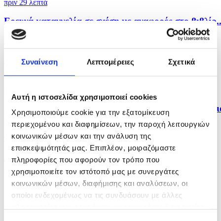
πριν 29 λεπτά
Ερευνά καταγγελία σε σχέση με αναφορές στο βιβλίο..
πριν μία ώρα
Δεν θα αποδεχθεί λύση που «καταργεί» την
Συναίνεση
Λεπτομέρειες
Σχετικά
Κυπριακή...
πριν μία ώρα
Αυτή η ιστοσελίδα χρησιμοποιεί cookies
Συγχαρητήρια της ΚΟΠΕ στον Βάσο Κουτσιούντα γι
Χρησιμοποιούμε cookie για την εξατομίκευση
τον...
περιεχομένου και διαφημίσεων, την παροχή λειτουργιών
κοινωνικών μέσων και την ανάλυση της
πριν μία ώρα
επισκεψιμότητάς μας. Επιπλέον, μοιραζόμαστε
Δύο συλλήψεις στη Λεμεσό μετά τον εντοπισμό
πληροφορίες που αφορούν τον τρόπο που
κλοπιμαίου...
χρησιμοποιείτε τον ιστότοπό μας με συνεργάτες
κοινωνικών μέσων, διαφήμισης και αναλύσεων, οι
οποίοι ενδεχομένως να τις συνδυάσουν με άλλες
πληροφορίες που τους έχετε παραχωρήσει ή τις οποίες
έχουν συλλέξει σε σχέση με την από μέρους σας χρήση