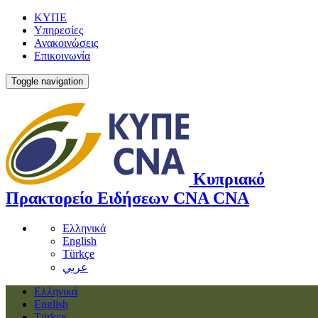
ΚΥΠΕ
Υπηρεσίες
Ανακοινώσεις
Επικοινωνία
Toggle navigation
Κυπριακό
Πρακτορείο Ειδήσεων
CNA
CNA
Ελληνικά
English
Türkçe
عربي
Ελληνικά
English
Türkçe