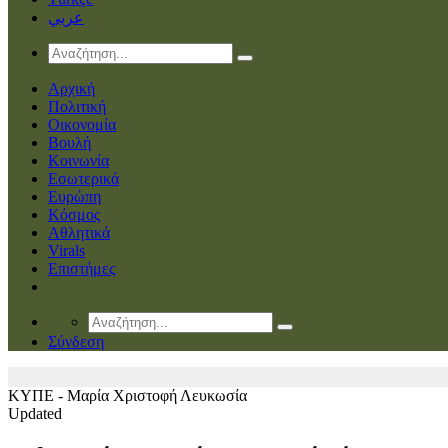
عربي
Αρχική
Πολιτική
Οικονομία
Βουλή
Κοινωνία
Εσωτερικά
Ευρώπη
Κόσμος
Αθλητικά
Virals
Επιστήμες
Σύνδεση
ΚΥΠΕ - Μαρία Χριστοφή
Λευκωσία
Updated