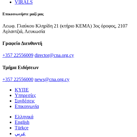
VIRALS
Επικοινωνήστε μαζί μας
Λεωφ. Γλαύκου Κληρίδη 21 (κτήριο ΚΕΜΑ) 3ος όροφος, 2107
Αγλαντζιά, Λευκωσία
Γραφείο Διευθυντή
+357 22556009
director@cna.org.cy
Τμήμα Ειδήσεων
+357 22556000
news@cna.org.cy
ΚΥΠΕ
Υπηρεσίες
Συνδέσεις
Επικοινωνία
Ελληνικά
English
Türkçe
عربي