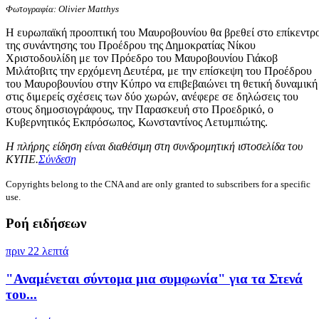
Φωτογραφία: Olivier Matthys
Η ευρωπαϊκή προοπτική του Μαυροβουνίου θα βρεθεί στο επίκεντρ
της συνάντησης του Προέδρου της Δημοκρατίας Νίκου
Χριστοδουλίδη με τον Πρόεδρο του Μαυροβουνίου Γιάκοβ
Μιλάτοβιτς την ερχόμενη Δευτέρα, με την επίσκεψη του Προέδρου
του Μαυροβουνίου στην Κύπρο να επιβεβαιώνει τη θετική δυναμική
στις διμερείς σχέσεις των δύο χωρών, ανέφερε σε δηλώσεις του
στους δημοσιογράφους, την Παρασκευή στο Προεδρικό, ο
Κυβερνητικός Εκπρόσωπος, Κωνσταντίνος Λετυμπιώτης.
Η πλήρης είδηση είναι διαθέσιμη στη συνδρομητική ιστοσελίδα του
ΚΥΠΕ.
Σύνδεση
Copyrights belong to the CNA and are only granted to subscribers for a specific
use.
Ροή ειδήσεων
πριν 22 λεπτά
"Αναμένεται σύντομα μια συμφωνία" για τα Στενά
του...