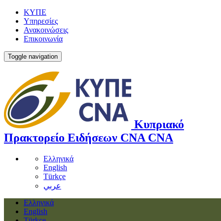
ΚΥΠΕ
Υπηρεσίες
Ανακοινώσεις
Επικοινωνία
Toggle navigation
Κυπριακό
Πρακτορείο Ειδήσεων
CNA
CNA
Ελληνικά
English
Türkçe
عربي
Ελληνικά
English
Türkçe