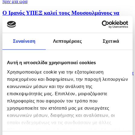
πριν μία ώρα
Ο Ιρανός ΥΠΕΞ καλεί τους Μουσουλμάνους να
ενωθούν και...
πριν μία ώρα
Συναίνεση
Λεπτομέρειες
Σχετικά
Πολλαπλά μηνύματα από αμυντική συμφωνία Σ.
Αραβίας,...
πριν μία ώρα
Αυτή η ιστοσελίδα χρησιμοποιεί cookies
Χρησιμοποιούμε cookie για την εξατομίκευση
Δύο νεκροί και έξι τραυματίες από ρωσικά πλήγματα
στο...
περιεχομένου και διαφημίσεων, την παροχή λειτουργιών
κοινωνικών μέσων και την ανάλυση της
πριν μία ώρα
επισκεψιμότητάς μας. Επιπλέον, μοιραζόμαστε
πληροφορίες που αφορούν τον τρόπο που
Η Αμερικανική Γερουσία ενέκρινε νέες κυρώσεις σε
χρησιμοποιείτε τον ιστότοπό μας με συνεργάτες
βάρος...
κοινωνικών μέσων, διαφήμισης και αναλύσεων, οι
οποίοι ενδεχομένως να τις συνδυάσουν με άλλες
πληροφορίες που τους έχετε παραχωρήσει ή τις οποίες