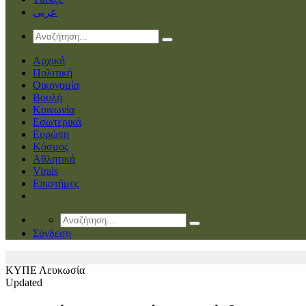
عربي
Αρχική
Πολιτική
Οικονομία
Βουλή
Κοινωνία
Εσωτερικά
Ευρώπη
Κόσμος
Αθλητικά
Virals
Επιστήμες
Σύνδεση
ΚΥΠΕ
Λευκωσία
Updated