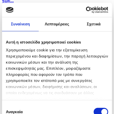
των...
πριν 37 λεπτά
Διαβεβαίωση από ΠτΔ ότι θα υπάρξει και το 2026...
Συναίνεση
Λεπτομέρειες
Σχετικά
πριν μία ώρα
Ανακάλυψη ναυαγίου ρωμαϊκής εποχής με
Αυτή η ιστοσελίδα χρησιμοποιεί cookies
εκατοντάδες...
Χρησιμοποιούμε cookie για την εξατομίκευση
πριν μία ώρα
περιεχομένου και διαφημίσεων, την παροχή λειτουργιών
κοινωνικών μέσων και την ανάλυση της
Αποκορύφωμα φαινομένου Περσείδων και έκλειψη
επισκεψιμότητάς μας. Επιπλέον, μοιραζόμαστε
Ηλίου...
πληροφορίες που αφορούν τον τρόπο που
χρησιμοποιείτε τον ιστότοπό μας με συνεργάτες
κοινωνικών μέσων, διαφήμισης και αναλύσεων, οι
οποίοι ενδεχομένως να τις συνδυάσουν με άλλες
πληροφορίες που τους έχετε παραχωρήσει ή τις οποίες
έχουν συλλέξει σε σχέση με την από μέρους σας χρήση
Επιλογή
των υπηρεσιών τους.
Αναγκαία
συγκατάθεσης