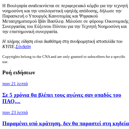
Η Βουλγαρία αναδεικνύεται σε περιφερειακό κόμβο για την τεχνητή
νοημοσύνη και την υπολογιστική υψηλής απόδοσης, δήλωσε την
Παρασκευή ο Υπουργός Καινοτομίας και Ψηφιακού
Μετασχηματισμού Ιβάν Βασίλεφ. Μιλούσε σε φόρουμ Οικονομικής
Συνεργασίας του Εύξεινου Πόντου για την Τεχνητή Νοημοσύνη και
την επιστημονική συνεργασία.
Η πλήρης είδηση είναι διαθέσιμη στη συνδρομητική ιστοσελίδα του
ΚΥΠΕ.
Σύνδεση
Copyrights belong to the CNA and are only granted to subscribers for a specific
use.
Ροή ειδήσεων
πριν 21 λεπτά
Σε 5 χρόνια θα βλέπει τους αγώνες σαν οπαδός του
ΠΑΟ,...
πριν 23 λεπτά
Παραμένει υπό κράτηση, δεν θα παραστεί στη κηδεία