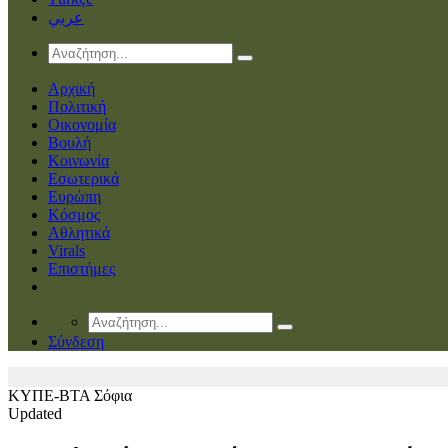
عربي
Αρχική
Πολιτική
Οικονομία
Βουλή
Κοινωνία
Εσωτερικά
Ευρώπη
Κόσμος
Αθλητικά
Virals
Επιστήμες
Σύνδεση
ΚΥΠΕ-ΒΤΑ
Σόφια
Updated