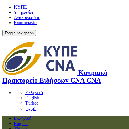
ΚΥΠΕ
Υπηρεσίες
Ανακοινώσεις
Επικοινωνία
Toggle navigation
Κυπριακό
Πρακτορείο Ειδήσεων
CNA
CNA
Ελληνικά
English
Türkçe
عربي
Ελληνικά
English
Türkçe