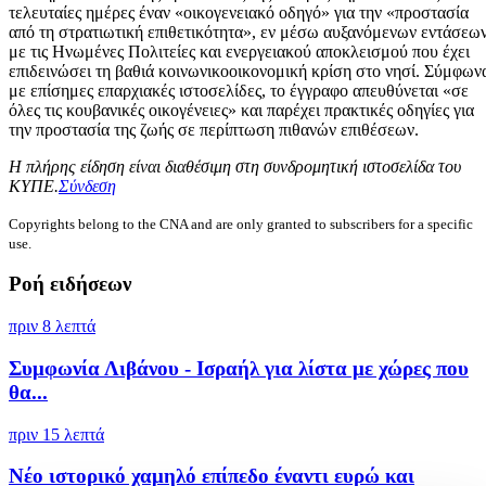
τελευταίες ημέρες έναν «οικογενειακό οδηγό» για την «προστασία
από τη στρατιωτική επιθετικότητα», εν μέσω αυξανόμενων εντάσεω
με τις Ηνωμένες Πολιτείες και ενεργειακού αποκλεισμού που έχει
επιδεινώσει τη βαθιά κοινωνικοοικονομική κρίση στο νησί. Σύμφων
με επίσημες επαρχιακές ιστοσελίδες, το έγγραφο απευθύνεται «σε
όλες τις κουβανικές οικογένειες» και παρέχει πρακτικές οδηγίες για
την προστασία της ζωής σε περίπτωση πιθανών επιθέσεων.
Η πλήρης είδηση είναι διαθέσιμη στη συνδρομητική ιστοσελίδα του
ΚΥΠΕ.
Σύνδεση
Copyrights belong to the CNA and are only granted to subscribers for a specific
use.
Ροή ειδήσεων
πριν 8 λεπτά
Συμφωνία Λιβάνου - Ισραήλ για λίστα με χώρες που
θα...
πριν 15 λεπτά
Νέο ιστορικό χαμηλό επίπεδο έναντι ευρώ και