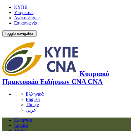
ΚΥΠΕ
Υπηρεσίες
Ανακοινώσεις
Επικοινωνία
Toggle navigation
Κυπριακό
Πρακτορείο Ειδήσεων
CNA
CNA
Ελληνικά
English
Türkçe
عربي
Ελληνικά
English
Türkçe