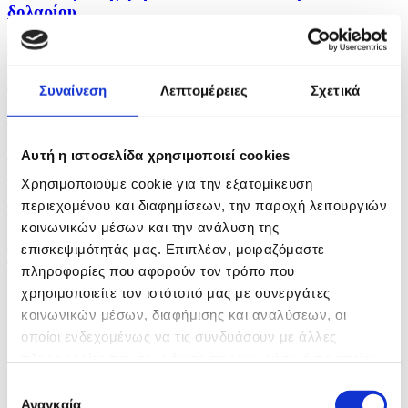
δολαρίου...
πριν 41 λεπτά
Στην Σερβία ο Ζελένσκι για την πρώτη του επίσκεψη
Συναίνεση
Λεπτομέρειες
Σχετικά
πριν μία ώρα
Οι Γάλλοι αγρότες ετοιμάζονται για τη μικρότερη
Αυτή η ιστοσελίδα χρησιμοποιεί cookies
σοδειά...
Χρησιμοποιούμε cookie για την εξατομίκευση
περιεχομένου και διαφημίσεων, την παροχή λειτουργιών
πριν μία ώρα
κοινωνικών μέσων και την ανάλυση της
Η Ρωσία αναφέρει ότι έπληξε δύο ακόμη φορτηγά
επισκεψιμότητάς μας. Επιπλέον, μοιραζόμαστε
πλοία...
πληροφορίες που αφορούν τον τρόπο που
χρησιμοποιείτε τον ιστότοπό μας με συνεργάτες
κοινωνικών μέσων, διαφήμισης και αναλύσεων, οι
οποίοι ενδεχομένως να τις συνδυάσουν με άλλες
πληροφορίες που τους έχετε παραχωρήσει ή τις οποίες
έχουν συλλέξει σε σχέση με την από μέρους σας χρήση
Επιλογή
των υπηρεσιών τους.
Αναγκαία
συγκατάθεσης