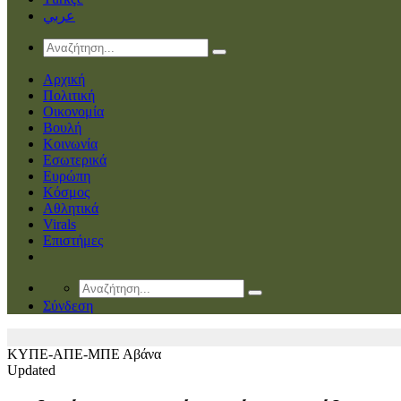
عربي
Αρχική
Πολιτική
Οικονομία
Βουλή
Κοινωνία
Εσωτερικά
Ευρώπη
Κόσμος
Αθλητικά
Virals
Επιστήμες
Σύνδεση
ΚΥΠΕ-ΑΠΕ-ΜΠΕ
Αβάνα
Updated