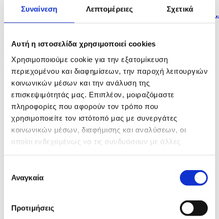
Συναίνεση
Λεπτομέρειες
Σχετικά
Η Σόφια κατηγορεί το Κίεβο για το μη επανδρωμένο..
πριν 5 ώρες
Αυτή η ιστοσελίδα χρησιμοποιεί cookies
Λίβανος: Η Βηρυτός αναφέρει ισραηλινή εισβολή σε
Χρησιμοποιούμε cookie για την εξατομίκευση
ένα...
περιεχομένου και διαφημίσεων, την παροχή λειτουργιών
κοινωνικών μέσων και την ανάλυση της
επισκεψιμότητάς μας. Επιπλέον, μοιραζόμαστε
πληροφορίες που αφορούν τον τρόπο που
χρησιμοποιείτε τον ιστότοπό μας με συνεργάτες
κοινωνικών μέσων, διαφήμισης και αναλύσεων, οι
οποίοι ενδεχομένως να τις συνδυάσουν με άλλες
πληροφορίες που τους έχετε παραχωρήσει ή τις οποίες
έχουν συλλέξει σε σχέση με την από μέρους σας χρήση
Επιλογή
των υπηρεσιών τους.
Αναγκαία
συγκατάθεσης
Προτιμήσεις