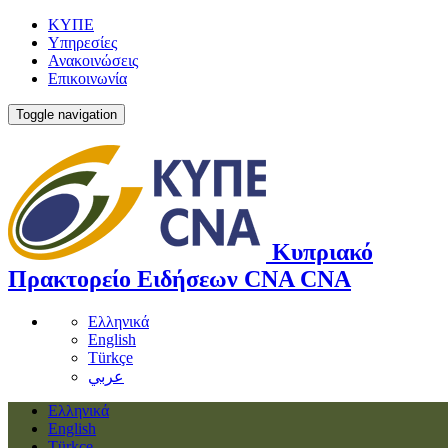
ΚΥΠΕ
Υπηρεσίες
Ανακοινώσεις
Επικοινωνία
Toggle navigation
Κυπριακό
Πρακτορείο Ειδήσεων
CNA
CNA
Ελληνικά
English
Türkçe
عربي
Ελληνικά
English
Türkçe