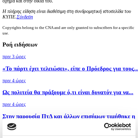
όχημα και στην οικία του.
Η πλήρης είδηση είναι διαθέσιμη στη συνδρομητική ιστοσελίδα του
ΚΥΠΕ.
Σύνδεση
Copyrights belong to the CNA and are only granted to subscribers for a specific
use.
Ροή ειδήσεων
πριν 3 ώρες
«Το πάρτι έχει τελειώσει», είπε ο Πρόεδρος για τους..
πριν 4 ώρες
Ως πολιτεία θα πράξουμε ό,τι είναι δυνατόν για να...
πριν 4 ώρες
Στην παρουσία ΠτΔ και άλλων επισήμων τιμήθηκε η
μνήμη...
πριν 5 ώρες