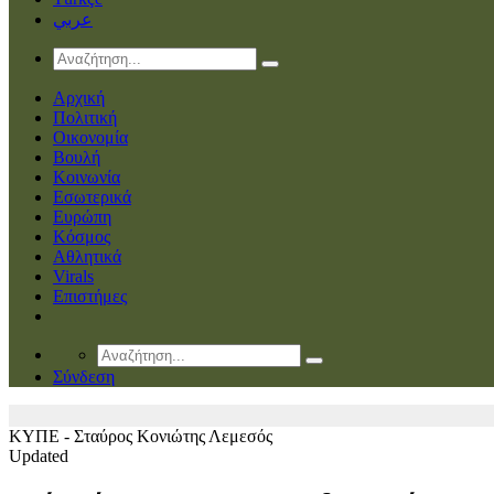
عربي
Αρχική
Πολιτική
Οικονομία
Βουλή
Κοινωνία
Εσωτερικά
Ευρώπη
Κόσμος
Αθλητικά
Virals
Επιστήμες
Σύνδεση
ΚΥΠΕ - Σταύρος Κονιώτης
Λεμεσός
Updated