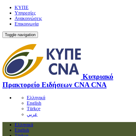
ΚΥΠΕ
Υπηρεσίες
Ανακοινώσεις
Επικοινωνία
Toggle navigation
Κυπριακό
Πρακτορείο Ειδήσεων
CNA
CNA
Ελληνικά
English
Türkçe
عربي
Ελληνικά
English
Türkçe