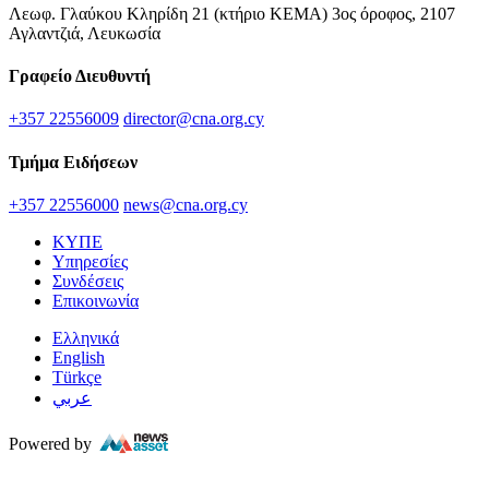
Λεωφ. Γλαύκου Κληρίδη 21 (κτήριο ΚΕΜΑ) 3ος όροφος, 2107
Αγλαντζιά, Λευκωσία
Γραφείο Διευθυντή
+357 22556009
director@cna.org.cy
Τμήμα Ειδήσεων
+357 22556000
news@cna.org.cy
ΚΥΠΕ
Υπηρεσίες
Συνδέσεις
Επικοινωνία
Ελληνικά
English
Türkçe
عربي
Powered by