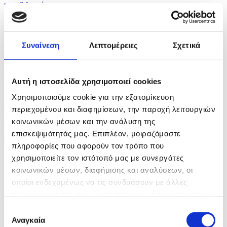
πριν 9 λεπτά
ΥΠΟΙΚ: Σε λειτουργία ο Κυπριακός Οργανισμός
Ανάπτυξης...
Συναίνεση
Λεπτομέρειες
Σχετικά
πριν 11 λεπτά
Θα εργαστώ με συνέπεια και διαφάνεια διαβεβαίωσε
Αυτή η ιστοσελίδα χρησιμοποιεί cookies
ο...
Χρησιμοποιούμε cookie για την εξατομίκευση
πριν 14 λεπτά
περιεχομένου και διαφημίσεων, την παροχή λειτουργιών
κοινωνικών μέσων και την ανάλυση της
Το έργο ανάπλασης της πλατείας Ηρώων παρέλαβε ο
επισκεψιμότητάς μας. Επιπλέον, μοιραζόμαστε
Δήμος...
πληροφορίες που αφορούν τον τρόπο που
χρησιμοποιείτε τον ιστότοπό μας με συνεργάτες
κοινωνικών μέσων, διαφήμισης και αναλύσεων, οι
οποίοι ενδεχομένως να τις συνδυάσουν με άλλες
πληροφορίες που τους έχετε παραχωρήσει ή τις οποίες
έχουν συλλέξει σε σχέση με την από μέρους σας χρήση
Επιλογή
των υπηρεσιών τους.
Αναγκαία
συγκατάθεσης