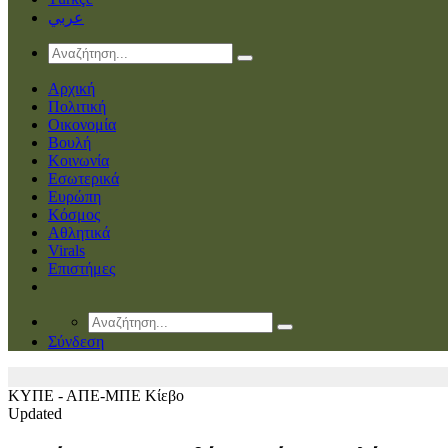
عربي
Αρχική
Πολιτική
Οικονομία
Βουλή
Κοινωνία
Εσωτερικά
Ευρώπη
Κόσμος
Αθλητικά
Virals
Επιστήμες
Σύνδεση
ΚΥΠΕ - ΑΠΕ-ΜΠΕ
Κίεβο
Updated