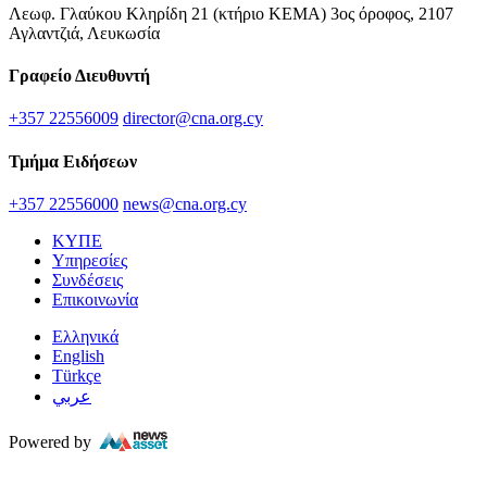
Λεωφ. Γλαύκου Κληρίδη 21 (κτήριο ΚΕΜΑ) 3ος όροφος, 2107
Αγλαντζιά, Λευκωσία
Γραφείο Διευθυντή
+357 22556009
director@cna.org.cy
Τμήμα Ειδήσεων
+357 22556000
news@cna.org.cy
ΚΥΠΕ
Υπηρεσίες
Συνδέσεις
Επικοινωνία
Ελληνικά
English
Türkçe
عربي
Powered by