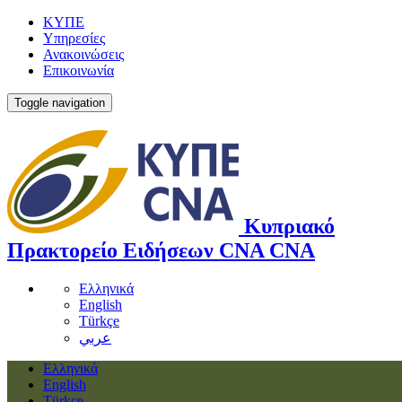
ΚΥΠΕ
Υπηρεσίες
Ανακοινώσεις
Επικοινωνία
Toggle navigation
Κυπριακό
Πρακτορείο Ειδήσεων
CNA
CNA
Ελληνικά
English
Türkçe
عربي
Ελληνικά
English
Türkçe