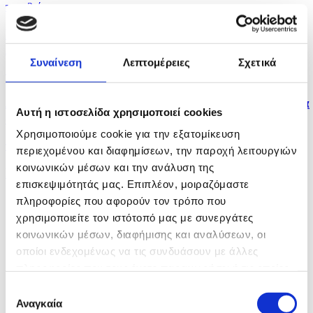
πριν 2 ώρες
Πολλαπλά μηνύματα από αμυντική συμφωνία Σ.
Αραβίας,...
Συναίνεση
Λεπτομέρειες
Σχετικά
πριν 2 ώρες
Δύο νεκροί και έξι τραυματίες από ρωσικά πλήγματα
Αυτή η ιστοσελίδα χρησιμοποιεί cookies
στο...
Χρησιμοποιούμε cookie για την εξατομίκευση
πριν 3 ώρες
περιεχομένου και διαφημίσεων, την παροχή λειτουργιών
κοινωνικών μέσων και την ανάλυση της
Η Αμερικανική Γερουσία ενέκρινε νέες κυρώσεις σε
επισκεψιμότητάς μας. Επιπλέον, μοιραζόμαστε
βάρος...
πληροφορίες που αφορούν τον τρόπο που
χρησιμοποιείτε τον ιστότοπό μας με συνεργάτες
κοινωνικών μέσων, διαφήμισης και αναλύσεων, οι
οποίοι ενδεχομένως να τις συνδυάσουν με άλλες
πληροφορίες που τους έχετε παραχωρήσει ή τις οποίες
έχουν συλλέξει σε σχέση με την από μέρους σας χρήση
Επιλογή
των υπηρεσιών τους.
Αναγκαία
συγκατάθεσης