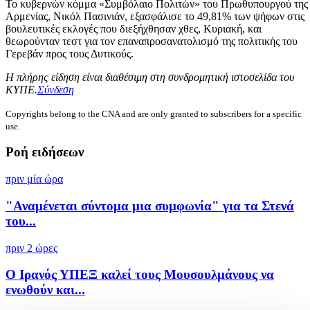
Το κυβερνών κόμμα «Συμβόλαιο Πολιτών» του Πρωθυπουργού της
Αρμενίας, Νικόλ Πασινιάν, εξασφάλισε το 49,81% των ψήφων στις
βουλευτικές εκλογές που διεξήχθησαν χθες, Κυριακή, και
θεωρούνταν τεστ για τον επαναπροσανατολισμό της πολιτικής του
Γερεβάν προς τους Δυτικούς.
Η πλήρης είδηση είναι διαθέσιμη στη συνδρομητική ιστοσελίδα του
ΚΥΠΕ.
Σύνδεση
Copyrights belong to the CNA and are only granted to subscribers for a specific
use.
Ροή ειδήσεων
πριν μία ώρα
"Αναμένεται σύντομα μια συμφωνία" για τα Στενά
του...
πριν 2 ώρες
Ο Ιρανός ΥΠΕΞ καλεί τους Μουσουλμάνους να
ενωθούν και...