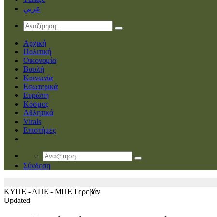
عربي
Αρχική
Πολιτική
Οικονομία
Βουλή
Κοινωνία
Εσωτερικά
Ευρώπη
Κόσμος
Αθλητικά
Virals
Επιστήμες
Σύνδεση
ΚΥΠΕ - ΑΠΕ - ΜΠΕ
Γερεβάν
Updated