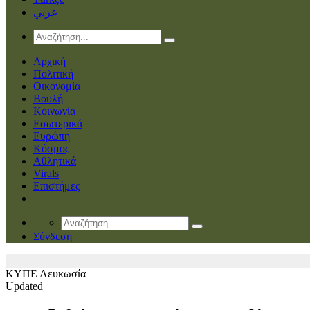
عربي
Αρχική
Πολιτική
Οικονομία
Βουλή
Κοινωνία
Εσωτερικά
Ευρώπη
Κόσμος
Αθλητικά
Virals
Επιστήμες
Σύνδεση
ΚΥΠΕ
Λευκωσία
Updated