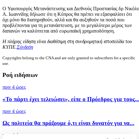
O Υφυπουργός Μετανάστευσης και Διεθνούς Προστασίας δρ Νικόλ
Α. Ιωαννίδης δήλωσε ότι η Κύπρος θα πρέπει να εξασφαλίσει ότι
όχι μόνο θα διατηρηθούν, αλλά και θα αυξηθούν τα ποσά που
προβλέπονται για τη μετανάστευση, με το μεγαλύτερο μέρος των
δαπανών να καλύπτεται από ευρωπαϊκή χρηματοδότηση.
Η πλήρης είδηση είναι διαθέσιμη στη συνδρομητική ιστοσελίδα του
ΚΥΠΕ.
Σύνδεση
Copyrights belong to the CNA and are only granted to subscribers for a specific
use.
Ροή ειδήσεων
πριν 4 ώρες
«Το πάρτι έχει τελειώσει», είπε ο Πρόεδρος για τους..
πριν 4 ώρες
Ως πολιτεία θα πράξουμε ό,τι είναι δυνατόν για να...
πριν 4 ώρες