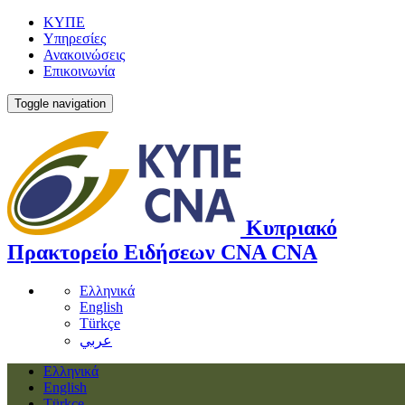
ΚΥΠΕ
Υπηρεσίες
Ανακοινώσεις
Επικοινωνία
Toggle navigation
Κυπριακό
Πρακτορείο Ειδήσεων
CNA
CNA
Ελληνικά
English
Türkçe
عربي
Ελληνικά
English
Türkçe