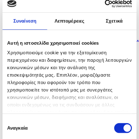
Στην παρουσία ΠτΔ και άλλων επισήμων τιμήθηκε η
μνήμη...
Συναίνεση
Λεπτομέρειες
Σχετικά
πριν 5 ώρες
Η Σόφια κατηγορεί το Κίεβο για το μη επανδρωμένο..
Αυτή η ιστοσελίδα χρησιμοποιεί cookies
πριν 5 ώρες
Χρησιμοποιούμε cookie για την εξατομίκευση
περιεχομένου και διαφημίσεων, την παροχή λειτουργιών
Λίβανος: Η Βηρυτός αναφέρει ισραηλινή εισβολή σε
κοινωνικών μέσων και την ανάλυση της
ένα...
επισκεψιμότητάς μας. Επιπλέον, μοιραζόμαστε
πληροφορίες που αφορούν τον τρόπο που
χρησιμοποιείτε τον ιστότοπό μας με συνεργάτες
κοινωνικών μέσων, διαφήμισης και αναλύσεων, οι
οποίοι ενδεχομένως να τις συνδυάσουν με άλλες
πληροφορίες που τους έχετε παραχωρήσει ή τις οποίες
έχουν συλλέξει σε σχέση με την από μέρους σας χρήση
Επιλογή
των υπηρεσιών τους.
Αναγκαία
συγκατάθεσης