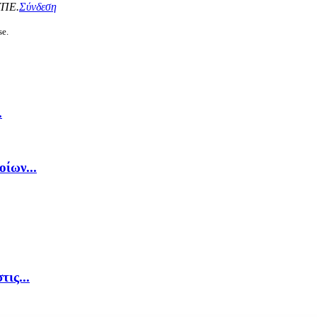
ΥΠΕ.
Σύνδεση
se.
.
ίων...
ις...