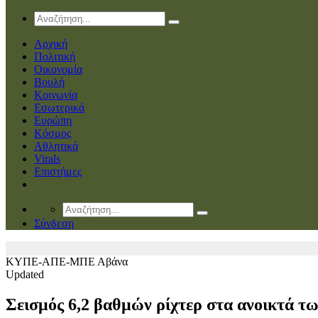
Αρχική
Πολιτική
Οικονομία
Βουλή
Κοινωνία
Εσωτερικά
Ευρώπη
Κόσμος
Αθλητικά
Virals
Επιστήμες
Σύνδεση
ΚΥΠΕ-ΑΠΕ-ΜΠΕ
Αβάνα
Updated
Σεισμός 6,2 βαθμών ρίχτερ στα ανοικτά τ