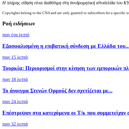
Η πλήρης είδηση είναι διαθέσιμη στη συνδρομητική ιστοσελίδα του Κ
Copyrights belong to the CNA and are only granted to subscribers for a specific u
Ροή ειδήσεων
πριν ένα λεπτό
Εξασφαλισμένη η επιβατική σύνδεση με Ελλάδα του..
πριν 15 λεπτά
Τουρκία: Περιορισμοί στην κίνηση των εμπορικών πλο
πριν 18 λεπτά
Το άνοιγμα Στενών Ορμούζ δεν σχετίζεται με...
πριν 24 λεπτά
Επέστρεψαν στα κατεχόμενα οι Τ/κ που συμμετείχαν στ
πριν 32 λεπτά