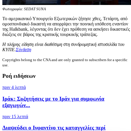
Φωτογραφία: SEDAT SUNA
Το αμερικανικό Υπουργείο Εξωτερικών ζήτησε χθες, Τετάρτη, από
ομοσπονδιακό δικαστή να απορρίψει την ποινική υπόθεση εναντίον
της Halkbank, λέγοντας ότι δεν έχει πρόθεση να ασκήσει δικαστικές
διώξεις σε βάρος της κρατικής τουρκικής τράπεζας.
Η πλήρης είδηση είναι διαθέσιμη στη συνδρομητική ιστοσελίδα του
ΚΥΠΕ.
Σύνδεση
Copyrights belong to the CNA and are only granted to subscribers for a specific
use.
Ροή ειδήσεων
πριν 4 λεπτά
Ιράκ: Συζητήσεις με το Ιράν για συμφωνία
εξαγωγών...
πριν 15 λεπτά
Διαψεύδει ο Ινφαντίνο τις καταγγελίες περί