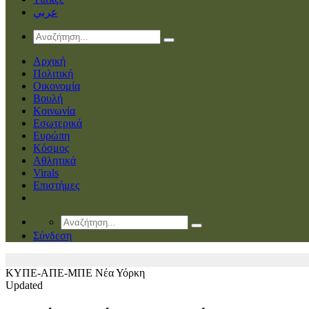
عربي
Αρχική
Πολιτική
Οικονομία
Βουλή
Κοινωνία
Εσωτερικά
Ευρώπη
Κόσμος
Αθλητικά
Virals
Επιστήμες
Σύνδεση
ΚΥΠΕ-ΑΠΕ-ΜΠΕ
Νέα Υόρκη
Updated