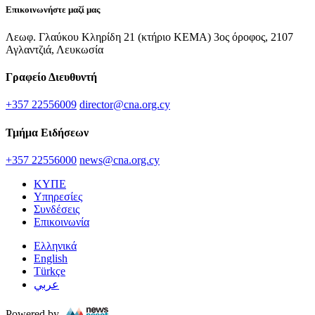
Επικοινωνήστε μαζί μας
Λεωφ. Γλαύκου Κληρίδη 21 (κτήριο ΚΕΜΑ) 3ος όροφος, 2107
Αγλαντζιά, Λευκωσία
Γραφείο Διευθυντή
+357 22556009
director@cna.org.cy
Τμήμα Ειδήσεων
+357 22556000
news@cna.org.cy
ΚΥΠΕ
Υπηρεσίες
Συνδέσεις
Επικοινωνία
Ελληνικά
English
Türkçe
عربي
Powered by