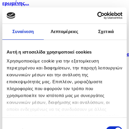
ερωμένης...
πριν 16 λεπτά
Η Εθνική Παίδων αγωνίζεται στο FIBA U16
EuroBasket με...
Συναίνεση
Λεπτομέρειες
Σχετικά
πριν 22 λεπτά
Αυτή η ιστοσελίδα χρησιμοποιεί cookies
Τέταρτη σερί ήττα από την Γκοφ και αποκλεισμός γι
τη...
Χρησιμοποιούμε cookie για την εξατομίκευση
περιεχομένου και διαφημίσεων, την παροχή λειτουργιών
πριν 23 λεπτά
κοινωνικών μέσων και την ανάλυση της
επισκεψιμότητάς μας. Επιπλέον, μοιραζόμαστε
Επικυρώθηκαν οι 4 υποψηφιότητες για Προεδρία
ΕΔΕΚ, 5...
πληροφορίες που αφορούν τον τρόπο που
χρησιμοποιείτε τον ιστότοπό μας με συνεργάτες
κοινωνικών μέσων, διαφήμισης και αναλύσεων, οι
οποίοι ενδεχομένως να τις συνδυάσουν με άλλες
πληροφορίες που τους έχετε παραχωρήσει ή τις οποίες
έχουν συλλέξει σε σχέση με την από μέρους σας χρήση
Επιλογή