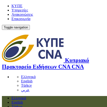
ΚΥΠΕ
Υπηρεσίες
Ανακοινώσεις
Επικοινωνία
Toggle navigation
Κυπριακό
Πρακτορείο Ειδήσεων
CNA
CNA
Ελληνικά
English
Türkçe
عربي
Ελληνικά
English
Türkçe