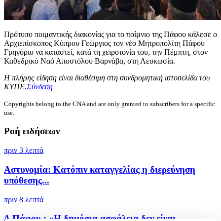
Πρότυπο ποιμαντικής διακονίας για το ποίμνιο της Πάφου κάλεσε ο
Αρχιεπίσκοπος Κύπρου Γεώργιος τον νέο Μητροπολίτη Πάφου
Γρηγόριο να καταστεί, κατά τη χειροτονία του, την Πέμπτη, στον
Καθεδρικό Ναό Αποστόλου Βαρνάβα, στη Λευκωσία.
Η πλήρης είδηση είναι διαθέσιμη στη συνδρομητική ιστοσελίδα του
ΚΥΠΕ.
Σύνδεση
Copyrights belong to the CNA and are only granted to subscribers for a specific
use.
Ροή ειδήσεων
πριν 3 λεπτά
Αστυνομία: Κατόπιν καταγγελίας η διερεύνηση
υπόθεσης...
πριν 8 λεπτά
Δ.Πάφου : «Η δημόσια ασφάλεια δεν είναι...