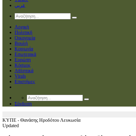
عربي
Αρχική
Πολιτική
Οικονομία
Βουλή
Κοινωνία
Εσωτερικά
Ευρώπη
Κόσμος
Αθλητικά
Virals
Επιστήμες
Σύνδεση
ΚΥΠΕ - Θανάσης Ηροδότου
Λευκωσία
Updated