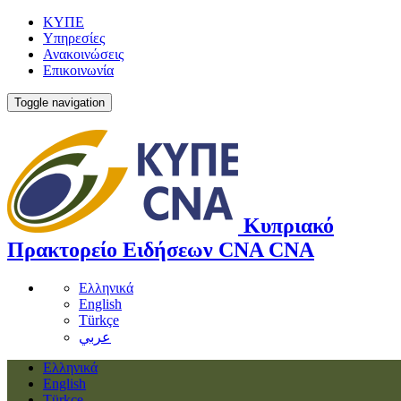
ΚΥΠΕ
Υπηρεσίες
Ανακοινώσεις
Επικοινωνία
Toggle navigation
Κυπριακό
Πρακτορείο Ειδήσεων
CNA
CNA
Ελληνικά
English
Türkçe
عربي
Ελληνικά
English
Türkçe