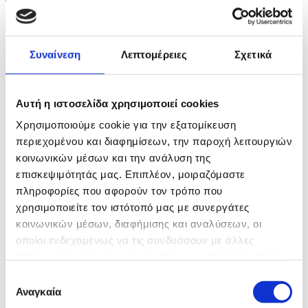
πριν 16 λεπτά
Ιερά Μονή Αγίου Νεοφύτου: Διευκρινίσεις για το...
Συναίνεση
Λεπτομέρειες
Σχετικά
πριν μία ώρα
Drone εξερράγη στον εναέριο χώρο της Βουλγαρίας,
Αυτή η ιστοσελίδα χρησιμοποιεί cookies
δεν...
Χρησιμοποιούμε cookie για την εξατομίκευση
περιεχομένου και διαφημίσεων, την παροχή λειτουργιών
πριν μία ώρα
κοινωνικών μέσων και την ανάλυση της
Θρήνος για τον Μέσι: Πέθανε ο πατέρας του Χόρχε
επισκεψιμότητάς μας. Επιπλέον, μοιραζόμαστε
πληροφορίες που αφορούν τον τρόπο που
χρησιμοποιείτε τον ιστότοπό μας με συνεργάτες
κοινωνικών μέσων, διαφήμισης και αναλύσεων, οι
οποίοι ενδεχομένως να τις συνδυάσουν με άλλες
πληροφορίες που τους έχετε παραχωρήσει ή τις οποίες
έχουν συλλέξει σε σχέση με την από μέρους σας χρήση
Επιλογή
των υπηρεσιών τους.
Αναγκαία
συγκατάθεσης