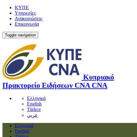
ΚΥΠΕ
Υπηρεσίες
Ανακοινώσεις
Επικοινωνία
Toggle navigation
Κυπριακό
Πρακτορείο Ειδήσεων
CNA
CNA
Ελληνικά
English
Türkçe
عربي
Ελληνικά
English
Türkçe