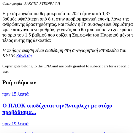
Φωτογραφία: SASCHA STEINBACH
Η μέση παγκόσμια θερμοκρασία το 2025 ήταν κατά 1,37
βαθμός υψηλότερη από ό,τι στην προβιομηχανική εποχή, λόγω της
ανθρώπινης δραστηριότητας, και πλέον η Γη συσσωρεύει θερμότητα
«με επιταχυνόμενο ρυθμό», γεγονός που θα μπορούσε να ξεπεράσει
το όριο του 1,5 βαθμού που ορίζει η Συμφωνία του Παρισιού μέχρι 
τέλος αυτής της δεκαετίας.
Η πλήρης είδηση είναι διαθέσιμη στη συνδρομητική ιστοσελίδα του
ΚΥΠΕ.
Σύνδεση
Copyrights belong to the CNA and are only granted to subscribers for a specific
use.
Ροή ειδήσεων
πριν 15 λεπτά
Ο ΠΑΟΚ υποδέχεται την Άντερλεχτ με στόχο
προβάδισμα...
πριν 19 λεπτά