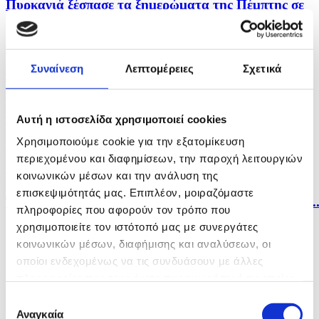
Πυρκαγιά ξέσπασε τα ξημερώματα της Πέμπτης σε
μπυραρία...
πριν 20 λεπτά
Συναίνεση
Λεπτομέρειες
Σχετικά
Δύσκολη αποστολή για την Πάφο στην Αυστρία
απέναντι...
Αυτή η ιστοσελίδα χρησιμοποιεί cookies
πριν 21 λεπτά
Χρησιμοποιούμε cookie για την εξατομίκευση
Πυρκαγιές σε υποστατικά αλλά και σε ξηρά χόρτα...
περιεχομένου και διαφημίσεων, την παροχή λειτουργιών
πριν 28 λεπτά
κοινωνικών μέσων και την ανάλυση της
επισκεψιμότητάς μας. Επιπλέον, μοιραζόμαστε
Το Πακιστάν ελπίζει ότι η συμφωνία για Ορμούζ θα..
πληροφορίες που αφορούν τον τρόπο που
χρησιμοποιείτε τον ιστότοπό μας με συνεργάτες
κοινωνικών μέσων, διαφήμισης και αναλύσεων, οι
οποίοι ενδεχομένως να τις συνδυάσουν με άλλες
πληροφορίες που τους έχετε παραχωρήσει ή τις οποίες
έχουν συλλέξει σε σχέση με την από μέρους σας χρήση
Επιλογή
των υπηρεσιών τους.
Αναγκαία
συγκατάθεσης