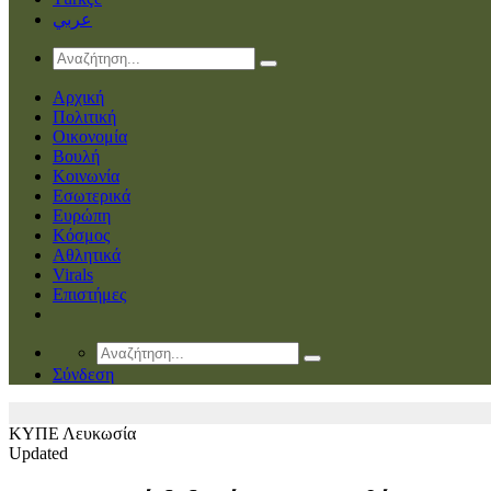
عربي
Αρχική
Πολιτική
Οικονομία
Βουλή
Κοινωνία
Εσωτερικά
Ευρώπη
Κόσμος
Αθλητικά
Virals
Επιστήμες
Σύνδεση
ΚΥΠΕ
Λευκωσία
Updated