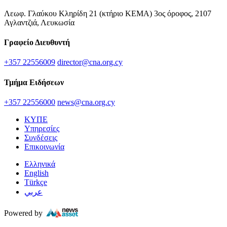
Λεωφ. Γλαύκου Κληρίδη 21 (κτήριο ΚΕΜΑ) 3ος όροφος, 2107
Αγλαντζιά, Λευκωσία
Γραφείο Διευθυντή
+357 22556009
director@cna.org.cy
Τμήμα Ειδήσεων
+357 22556000
news@cna.org.cy
ΚΥΠΕ
Υπηρεσίες
Συνδέσεις
Επικοινωνία
Ελληνικά
English
Türkçe
عربي
Powered by