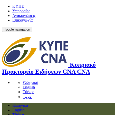
ΚΥΠΕ
Υπηρεσίες
Ανακοινώσεις
Επικοινωνία
Toggle navigation
Κυπριακό
Πρακτορείο Ειδήσεων
CNA
CNA
Ελληνικά
English
Türkçe
عربي
Ελληνικά
English
Türkçe