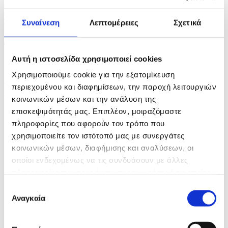
Ισοπαλία 1-1 για Λίνκολν-Ομόνοια
πριν 29 λεπτά
Συναίνεση
Λεπτομέρειες
Σχετικά
Δελτίο Δραστηριότητας Αποδήμων
Αυτή η ιστοσελίδα χρησιμοποιεί cookies
πριν 32 λεπτά
Χρησιμοποιούμε cookie για την εξατομίκευση
Απεβίωσε ο βετεράνος του Β' Παγκοσμίου και
περιεχομένου και διαφημίσεων, την παροχή λειτουργιών
αγωνιστής...
κοινωνικών μέσων και την ανάλυση της
επισκεψιμότητάς μας. Επιπλέον, μοιραζόμαστε
πληροφορίες που αφορούν τον τρόπο που
χρησιμοποιείτε τον ιστότοπό μας με συνεργάτες
κοινωνικών μέσων, διαφήμισης και αναλύσεων, οι
οποίοι ενδεχομένως να τις συνδυάσουν με άλλες
πληροφορίες που τους έχετε παραχωρήσει ή τις οποίες
έχουν συλλέξει σε σχέση με την από μέρους σας χρήση
Επιλογή
των υπηρεσιών τους.
Αναγκαία
συγκατάθεσης