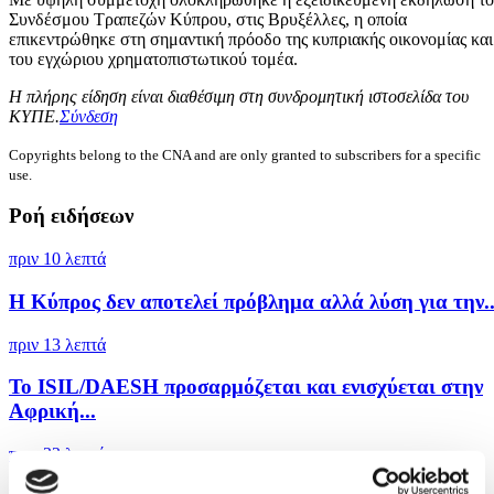
Συνδέσμου Τραπεζών Κύπρου, στις Βρυξέλλες, η οποία
επικεντρώθηκε στη σημαντική πρόοδο της κυπριακής οικονομίας και
του εγχώριου χρηματοπιστωτικού τομέα.
Η πλήρης είδηση είναι διαθέσιμη στη συνδρομητική ιστοσελίδα του
ΚΥΠΕ.
Σύνδεση
Copyrights belong to the CNA and are only granted to subscribers for a specific
use.
Ροή ειδήσεων
πριν 10 λεπτά
Η Κύπρος δεν αποτελεί πρόβλημα αλλά λύση για την..
πριν 13 λεπτά
Το ISIL/DAESH προσαρμόζεται και ενισχύεται στην
Αφρική...
πριν 22 λεπτά