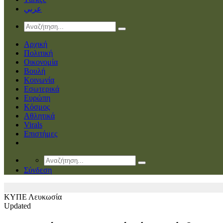
عربي
Αρχική
Πολιτική
Οικονομία
Βουλή
Κοινωνία
Εσωτερικά
Ευρώπη
Κόσμος
Αθλητικά
Virals
Επιστήμες
Σύνδεση
ΚΥΠΕ
Λευκωσία
Updated